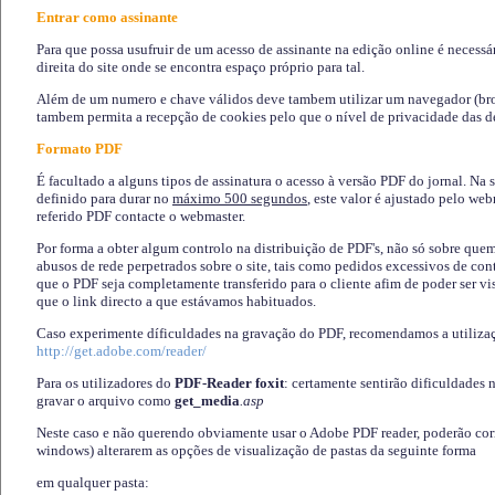
Entrar como assinante
Para que possa usufruir de um acesso de assinante na edição online é necessá
direita do site onde se encontra espaço próprio para tal.
Além de um numero e chave válidos deve tambem utilizar um navegador (brows
tambem permita a recepção de cookies pelo que o nível de privacidade das d
Formato PDF
É facultado a alguns tipos de assinatura o acesso à versão PDF do jornal. Na 
definido para durar no
máximo 500 segundos
, este valor é ajustado pelo we
referido PDF contacte o webmaster.
Por forma a obter algum controlo na distribuição de PDF's, não só sobre que
abusos de rede perpetrados sobre o site, tais como pedidos excessivos de co
que o PDF seja completamente transferido para o cliente afim de poder ser 
que o link directo a que estávamos habituados.
Caso experimente díficuldades na gravação do PDF, recomendamos a utiliza
http://get.adobe.com/reader/
Para os utilizadores do
PDF-Reader foxit
: certamente sentirão dificuldades 
gravar o arquivo como
get_media
.asp
Neste caso e não querendo obviamente usar o Adobe PDF reader, poderão corrig
windows) alterarem as opções de visualização de pastas da seguinte forma
em qualquer pasta
: