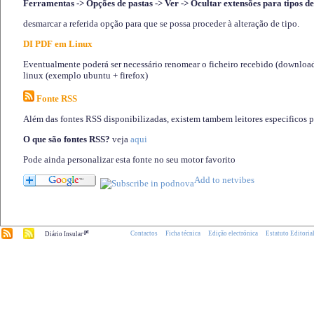
Ferramentas -> Opções de pastas -> Ver -> Ocultar extensões para tipos de
desmarcar a referida opção para que se possa proceder à alteração de tipo.
DI PDF em Linux
Eventualmente poderá ser necessário renomear o ficheiro recebido (download)
linux (exemplo ubuntu + firefox)
Fonte RSS
Além das fontes RSS disponibilizadas, existem tambem leitores especificos 
O que são fontes RSS?
veja
aqui
Pode ainda personalizar esta fonte no seu motor favorito
.pt
Contactos
Ficha técnica
Edição electrónica
Estatuto Editoria
Diário Insular