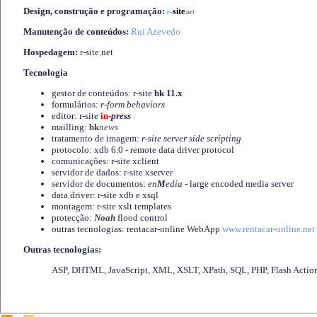
Design, construção e programação:
-
site
r
.net
Manutenção de conteúdos:
Rui Azevedo
Hospedagem:
r-site.net
Tecnologia
gestor de conteúdos: r-site
bk 11.x
formulários:
r-form behaviors
editor: r-site
in-
press
mailling:
bk
news
tratamento de imagem:
r-site server side scripting
protocolo: xdb 6.0 - remote data driver protocol
comunicações: r-site xclient
servidor de dados: r-site xserver
servidor de documentos:
en
M
edia
- large encoded media server
data driver: r-site xdb e xsql
montagem: r-site xslt templates
protecção:
Noah
flood control
outras tecnologias: rentacar-online WebApp
www.rentacar-online.net
Outras tecnologias:
ASP, DHTML, JavaScript, XML, XSLT, XPath, SQL, PHP, Flash Actio