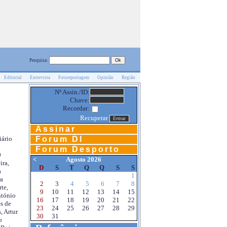
Pesquisa:
Editorial
Entrevista
Fotoreportagem
Opinião
Região
Nº Assin./ID:
Chave:
Recordar:
Recuperar
Assinar
Forum DI
iário
Forum Desporto
0
<
Agosto 2026
ira,
D
S
T
Q
Q
S
S
a
1
a
2
3
4
5
6
7
8
te,
9
10
11
12
13
14
15
ntónio
16
17
18
19
20
21
22
s de
23
24
25
26
27
28
29
, Artur
30
31
o