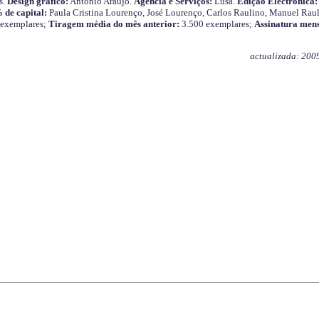
s.
Design gráfico:
António Araújo.
Agência e Serviços:
Lusa.
Edição Electrónica:
 de capital:
Paula Cristina Lourenço, José Lourenço, Carlos Raulino, Manuel Raul
 exemplares;
Tiragem média do mês anterior:
3.500 exemplares;
Assinatura mens
actualizada: 200