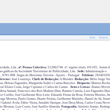
Início
Desporto
cidade, Lda.,
nº. Pessoa Colectiva:
512002746 nº. registo título 101105, Jornal d
as gráficas da Sociedade Terceirense de Publicidade, Lda.
Sede:
Administração e
 1, 9701-098 Angra do Heroísmo Terceira - Açores – Portugal.
Telefone:
29540105
irector:
José Lourenço.
Chefe de Redacção:
A.Mendes.
Redacção:
Hélio Jorge Vie
as, Helena Fagundes, Margarida Sodré e Carina Barcelos.
Desporto:
Mateus Roch
José Eliseu Costa, Jorge Cipriano e Carlos do Carmo.
Artes e Letras:
Álamo Oliveir
ota Amaral, Francisco dos Reis Maduro-Dias, Ramiro Carrola, Luiz Fagundes Duar
o Coelho, José Guilherme Reis Leite, Eduardo Ferraz da Rosa, Ferreira Moreno, A
orge Moreira, Paulo Gomes, Duarte Freitas, Guilherme Marinho, Daniel de Sá, Soare
 Gabriel Ávila, Fábio Vieira, Arnaldo Ourique, José Decq Mota, Carlos Costa Neves
rto Messias, Luis Couto, José Aurélio Almeida.
Fotografia:
António Araújo, Rodrig