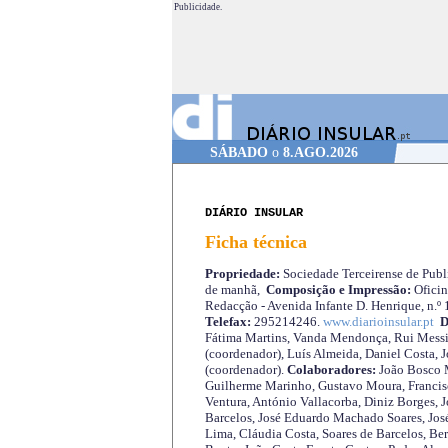
Publicidade.
SÁBADO
o
8.AGO.2026
DIÁRIO INSULAR
Ficha técnica
Propriedade:
Sociedade Terceirense de Publi
de manhã,
Composição e Impressão:
Oficin
Redacção - Avenida Infante D. Henrique, n.º
Telefax:
295214246.
www.diarioinsular.pt
D
Fátima Martins, Vanda Mendonça, Rui Messi
(coordenador), Luís Almeida, Daniel Costa, 
(coordenador).
Colaboradores:
João Bosco M
Guilherme Marinho, Gustavo Moura, Francisc
Ventura, António Vallacorba, Diniz Borges, J
Barcelos, José Eduardo Machado Soares, José
Lima, Cláudia Costa, Soares de Barcelos, Be