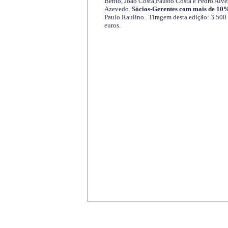
Bento, João Costa,Fausto Costa e Pedro Alve
Azevedo.
Sócios-Gerentes com mais de 10%
Paulo Raulino. Tiragem desta edição: 3.500
euros.