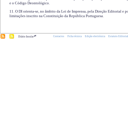
e o Código Deontológico.
11. O DI orienta-se, no âmbito da Lei de Imprensa, pela Direção Editorial e p
limitações inscrito na Constituição da República Portuguesa.
.pt
Contactos
Ficha técnica
Edição electrónica
Estatuto Editoria
Diário Insular