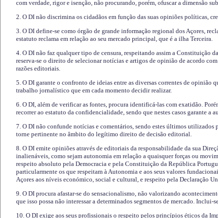
com verdade, rigor e isenção, não procurando, porém, ofuscar a dimensão subj
2. O DI não discrimina os cidadãos em função das suas opiniões políticas, cre
3. O DI define-se como órgão de grande informação regional dos Açores, recl
estatuto reclama em relação ao seu mercado principal, que é a ilha Terceira.
4. O DI não faz qualquer tipo de censura, respeitando assim a Constituição 
reserva-se o direito de selecionar notícias e artigos de opinião de acordo co
razões editoriais.
5. O DI garante o confronto de ideias entre as diversas correntes de opinião 
trabalho jornalístico que em cada momento decidir realizar.
6. O DI, além de verificar as fontes, procura identificá-las com exatidão. Poré
recorrer ao estatuto da confidencialidade, sendo que nestes casos garante a 
7. O DI não confunde notícias e comentários, sendo estes últimos utilizados 
torne pertinente no âmbito do legítimo direito de decisão editorial.
8. O DI emite opiniões através de editoriais da responsabilidade da sua Direç
inalienáveis, como sejam autonomia em relação a quaisquer forças ou movime
respeito absoluto pela Democracia e pela Constituição da República Portugue
particularmente os que respeitam à Autonomia e aos seus valores fundacion
Açores aos níveis económico, social e cultural, e respeito pela Declaração U
9. O DI procura afastar-se do sensacionalismo, não valorizando aconteciment
que isso possa não interessar a determinados segmentos de mercado. Inclui-se
10. O DI exige aos seus profissionais o respeito pelos princípios éticos da I