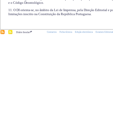
e o Código Deontológico.
11. O DI orienta-se, no âmbito da Lei de Imprensa, pela Direção Editorial e p
limitações inscrito na Constituição da República Portuguesa.
.pt
Contactos
Ficha técnica
Edição electrónica
Estatuto Editoria
Diário Insular