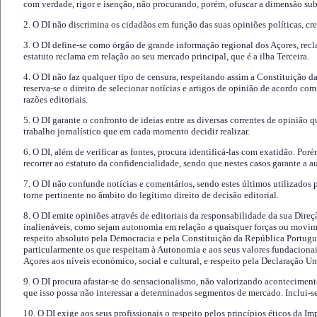
com verdade, rigor e isenção, não procurando, porém, ofuscar a dimensão subj
2. O DI não discrimina os cidadãos em função das suas opiniões políticas, cre
3. O DI define-se como órgão de grande informação regional dos Açores, recl
estatuto reclama em relação ao seu mercado principal, que é a ilha Terceira.
4. O DI não faz qualquer tipo de censura, respeitando assim a Constituição 
reserva-se o direito de selecionar notícias e artigos de opinião de acordo co
razões editoriais.
5. O DI garante o confronto de ideias entre as diversas correntes de opinião 
trabalho jornalístico que em cada momento decidir realizar.
6. O DI, além de verificar as fontes, procura identificá-las com exatidão. Poré
recorrer ao estatuto da confidencialidade, sendo que nestes casos garante a 
7. O DI não confunde notícias e comentários, sendo estes últimos utilizados 
torne pertinente no âmbito do legítimo direito de decisão editorial.
8. O DI emite opiniões através de editoriais da responsabilidade da sua Direç
inalienáveis, como sejam autonomia em relação a quaisquer forças ou movime
respeito absoluto pela Democracia e pela Constituição da República Portugue
particularmente os que respeitam à Autonomia e aos seus valores fundacion
Açores aos níveis económico, social e cultural, e respeito pela Declaração U
9. O DI procura afastar-se do sensacionalismo, não valorizando aconteciment
que isso possa não interessar a determinados segmentos de mercado. Inclui-se
10. O DI exige aos seus profissionais o respeito pelos princípios éticos da I