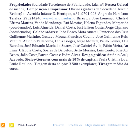
Propriedade:
Sociedade Terceirense de Publicidade, Lda.,
nº. Pessoa Colect
de manhã,
Composição e Impressão:
Oficinas gráficas da Sociedade Tercei
Redacção - Avenida Infante D. Henrique, n.º 1, 9701-098 Angra do Heroísmo 
Telefax:
295214246.
www.diarioinsular.pt
Director:
José Lourenço.
Chefe 
Fátima Martins, Vanda Mendonça, Rui Messias, Helena Fagundes, Margarida
(coordenador), Luís Almeida, Daniel Costa, José Eliseu Costa, Jorge Cipria
(coordenador).
Colaboradores:
João Bosco Mota Amaral, Francisco dos Reis
Guilherme Marinho, Gustavo Moura, Francisco Coelho, José Guilherme Reis 
Ventura, António Vallacorba, Diniz Borges, Jorge Moreira, Paulo Gomes, Duar
Barcelos, José Eduardo Machado Soares, José Gabriel Ávila, Fábio Vieira, A
Lima, Cláudia Costa, Soares de Barcelos, Berto Messias, Luis Couto, José A
Bento, João Costa,Fausto Costa e Pedro Alves.
Design gráfico:
António Araú
Azevedo.
Sócios-Gerentes com mais de 10% de capital:
Paula Cristina Lou
Paulo Raulino. Tiragem desta edição: 3.500 exemplares;
Tiragem média do
euros.
.pt
Contactos
Ficha técnica
Edição electrónica
Estatuto Editoria
Diário Insular