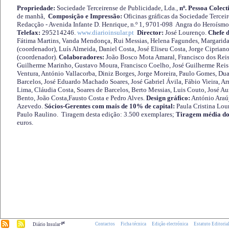
Propriedade:
Sociedade Terceirense de Publicidade, Lda.,
nº. Pessoa Colect
de manhã,
Composição e Impressão:
Oficinas gráficas da Sociedade Tercei
Redacção - Avenida Infante D. Henrique, n.º 1, 9701-098 Angra do Heroísmo 
Telefax:
295214246.
www.diarioinsular.pt
Director:
José Lourenço.
Chefe 
Fátima Martins, Vanda Mendonça, Rui Messias, Helena Fagundes, Margarida
(coordenador), Luís Almeida, Daniel Costa, José Eliseu Costa, Jorge Cipria
(coordenador).
Colaboradores:
João Bosco Mota Amaral, Francisco dos Reis
Guilherme Marinho, Gustavo Moura, Francisco Coelho, José Guilherme Reis 
Ventura, António Vallacorba, Diniz Borges, Jorge Moreira, Paulo Gomes, Duar
Barcelos, José Eduardo Machado Soares, José Gabriel Ávila, Fábio Vieira, A
Lima, Cláudia Costa, Soares de Barcelos, Berto Messias, Luis Couto, José A
Bento, João Costa,Fausto Costa e Pedro Alves.
Design gráfico:
António Araú
Azevedo.
Sócios-Gerentes com mais de 10% de capital:
Paula Cristina Lou
Paulo Raulino. Tiragem desta edição: 3.500 exemplares;
Tiragem média do
euros.
.pt
Contactos
Ficha técnica
Edição electrónica
Estatuto Editoria
Diário Insular