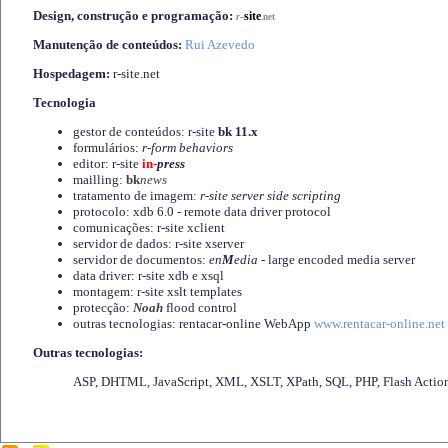
Design, construção e programação:
-
site
r
.net
Manutenção de conteúdos:
Rui Azevedo
Hospedagem:
r-site.net
Tecnologia
gestor de conteúdos: r-site
bk 11.x
formulários:
r-form behaviors
editor: r-site
in-
press
mailling:
bk
news
tratamento de imagem:
r-site server side scripting
protocolo: xdb 6.0 - remote data driver protocol
comunicações: r-site xclient
servidor de dados: r-site xserver
servidor de documentos:
en
M
edia
- large encoded media server
data driver: r-site xdb e xsql
montagem: r-site xslt templates
protecção:
Noah
flood control
outras tecnologias: rentacar-online WebApp
www.rentacar-online.net
Outras tecnologias:
ASP, DHTML, JavaScript, XML, XSLT, XPath, SQL, PHP, Flash Actio