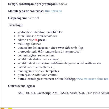
Design, construção e programação:
-
site
r
.net
Manutenção de conteúdos:
Rui Azevedo
Hospedagem:
r-site.net
Tecnologia
gestor de conteúdos: r-site
bk 11.x
formulários:
r-form behaviors
editor: r-site
in-
press
mailling:
bk
news
tratamento de imagem:
r-site server side scripting
protocolo: xdb 6.0 - remote data driver protocol
comunicações: r-site xclient
servidor de dados: r-site xserver
servidor de documentos:
en
M
edia
- large encoded media server
data driver: r-site xdb e xsql
montagem: r-site xslt templates
protecção:
Noah
flood control
outras tecnologias: rentacar-online WebApp
www.rentacar-online.net
Outras tecnologias:
ASP, DHTML, JavaScript, XML, XSLT, XPath, SQL, PHP, Flash Actio