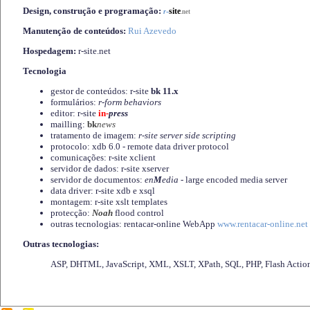
Design, construção e programação:
-
site
r
.net
Manutenção de conteúdos:
Rui Azevedo
Hospedagem:
r-site.net
Tecnologia
gestor de conteúdos: r-site
bk 11.x
formulários:
r-form behaviors
editor: r-site
in-
press
mailling:
bk
news
tratamento de imagem:
r-site server side scripting
protocolo: xdb 6.0 - remote data driver protocol
comunicações: r-site xclient
servidor de dados: r-site xserver
servidor de documentos:
en
M
edia
- large encoded media server
data driver: r-site xdb e xsql
montagem: r-site xslt templates
protecção:
Noah
flood control
outras tecnologias: rentacar-online WebApp
www.rentacar-online.net
Outras tecnologias:
ASP, DHTML, JavaScript, XML, XSLT, XPath, SQL, PHP, Flash Actio