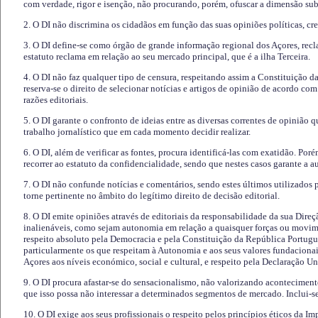
com verdade, rigor e isenção, não procurando, porém, ofuscar a dimensão subj
2. O DI não discrimina os cidadãos em função das suas opiniões políticas, cre
3. O DI define-se como órgão de grande informação regional dos Açores, recl
estatuto reclama em relação ao seu mercado principal, que é a ilha Terceira.
4. O DI não faz qualquer tipo de censura, respeitando assim a Constituição 
reserva-se o direito de selecionar notícias e artigos de opinião de acordo co
razões editoriais.
5. O DI garante o confronto de ideias entre as diversas correntes de opinião 
trabalho jornalístico que em cada momento decidir realizar.
6. O DI, além de verificar as fontes, procura identificá-las com exatidão. Poré
recorrer ao estatuto da confidencialidade, sendo que nestes casos garante a 
7. O DI não confunde notícias e comentários, sendo estes últimos utilizados 
torne pertinente no âmbito do legítimo direito de decisão editorial.
8. O DI emite opiniões através de editoriais da responsabilidade da sua Direç
inalienáveis, como sejam autonomia em relação a quaisquer forças ou movime
respeito absoluto pela Democracia e pela Constituição da República Portugue
particularmente os que respeitam à Autonomia e aos seus valores fundacion
Açores aos níveis económico, social e cultural, e respeito pela Declaração U
9. O DI procura afastar-se do sensacionalismo, não valorizando aconteciment
que isso possa não interessar a determinados segmentos de mercado. Inclui-se
10. O DI exige aos seus profissionais o respeito pelos princípios éticos da I