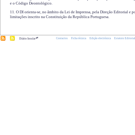
e o Código Deontológico.
11. O DI orienta-se, no âmbito da Lei de Imprensa, pela Direção Editorial e p
limitações inscrito na Constituição da República Portuguesa.
.pt
Contactos
Ficha técnica
Edição electrónica
Estatuto Editoria
Diário Insular