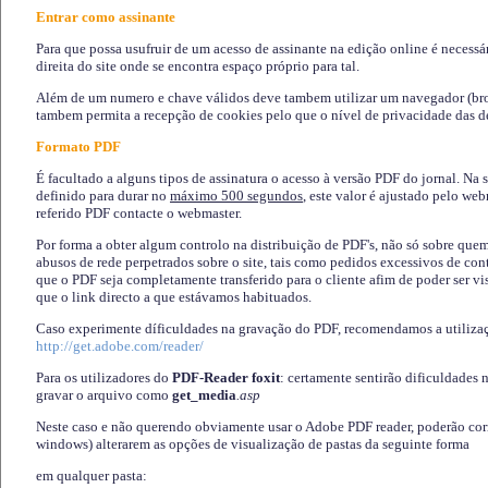
Entrar como assinante
Para que possa usufruir de um acesso de assinante na edição online é necessá
direita do site onde se encontra espaço próprio para tal.
Além de um numero e chave válidos deve tambem utilizar um navegador (brows
tambem permita a recepção de cookies pelo que o nível de privacidade das d
Formato PDF
É facultado a alguns tipos de assinatura o acesso à versão PDF do jornal. Na 
definido para durar no
máximo 500 segundos
, este valor é ajustado pelo we
referido PDF contacte o webmaster.
Por forma a obter algum controlo na distribuição de PDF's, não só sobre que
abusos de rede perpetrados sobre o site, tais como pedidos excessivos de co
que o PDF seja completamente transferido para o cliente afim de poder ser 
que o link directo a que estávamos habituados.
Caso experimente díficuldades na gravação do PDF, recomendamos a utiliza
http://get.adobe.com/reader/
Para os utilizadores do
PDF-Reader foxit
: certamente sentirão dificuldades 
gravar o arquivo como
get_media
.asp
Neste caso e não querendo obviamente usar o Adobe PDF reader, poderão corrig
windows) alterarem as opções de visualização de pastas da seguinte forma
em qualquer pasta
: