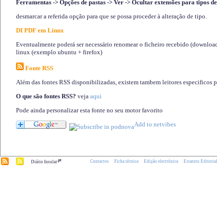
Ferramentas -> Opções de pastas -> Ver -> Ocultar extensões para tipos de
desmarcar a referida opção para que se possa proceder à alteração de tipo.
DI PDF em Linux
Eventualmente poderá ser necessário renomear o ficheiro recebido (download)
linux (exemplo ubuntu + firefox)
Fonte RSS
Além das fontes RSS disponibilizadas, existem tambem leitores especificos 
O que são fontes RSS?
veja
aqui
Pode ainda personalizar esta fonte no seu motor favorito
.pt
Contactos
Ficha técnica
Edição electrónica
Estatuto Editoria
Diário Insular