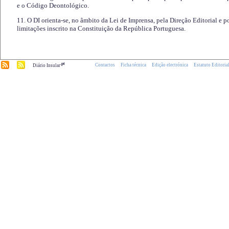
e o Código Deontológico.
11. O DI orienta-se, no âmbito da Lei de Imprensa, pela Direção Editorial e p
limitações inscrito na Constituição da República Portuguesa.
.pt
Contactos
Ficha técnica
Edição electrónica
Estatuto Editoria
Diário Insular