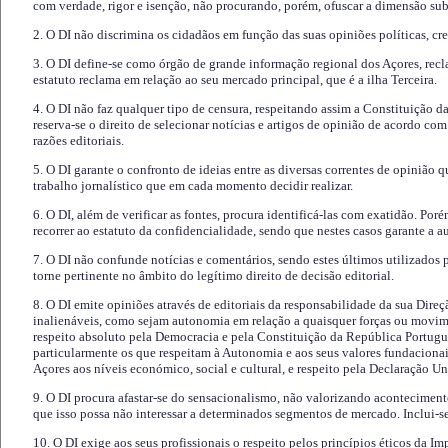
com verdade, rigor e isenção, não procurando, porém, ofuscar a dimensão subj
2. O DI não discrimina os cidadãos em função das suas opiniões políticas, cre
3. O DI define-se como órgão de grande informação regional dos Açores, recl
estatuto reclama em relação ao seu mercado principal, que é a ilha Terceira.
4. O DI não faz qualquer tipo de censura, respeitando assim a Constituição 
reserva-se o direito de selecionar notícias e artigos de opinião de acordo co
razões editoriais.
5. O DI garante o confronto de ideias entre as diversas correntes de opinião 
trabalho jornalístico que em cada momento decidir realizar.
6. O DI, além de verificar as fontes, procura identificá-las com exatidão. Poré
recorrer ao estatuto da confidencialidade, sendo que nestes casos garante a 
7. O DI não confunde notícias e comentários, sendo estes últimos utilizados 
torne pertinente no âmbito do legítimo direito de decisão editorial.
8. O DI emite opiniões através de editoriais da responsabilidade da sua Direç
inalienáveis, como sejam autonomia em relação a quaisquer forças ou movime
respeito absoluto pela Democracia e pela Constituição da República Portugue
particularmente os que respeitam à Autonomia e aos seus valores fundacion
Açores aos níveis económico, social e cultural, e respeito pela Declaração U
9. O DI procura afastar-se do sensacionalismo, não valorizando aconteciment
que isso possa não interessar a determinados segmentos de mercado. Inclui-se
10. O DI exige aos seus profissionais o respeito pelos princípios éticos da I