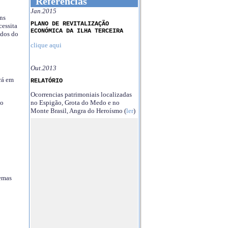
Referências
Jan.2015
ns
PLANO DE REVITALIZAÇÃO
essita
ECONÓMICA DA ILHA TERCEIRA
ndos do
clique aqui
Out.2013
rá em
RELATÓRIO
Ocorrencias patrimoniais localizadas
no Espigão, Grota do Medo e no
no
Monte Brasil, Angra do Heroísmo (
ler
)
temas