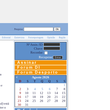
Pesquisa:
Editorial
Entrevista
Fotoreportagem
Opinião
Região
Nº Assin./ID:
Chave:
Recordar:
Recuperar
Assinar
Forum DI
Forum Desporto
na
<
Agosto 2026
D
S
T
Q
Q
S
S
1
 e
2
3
4
5
6
7
8
9
10
11
12
13
14
15
16
17
18
19
20
21
22
23
24
25
26
27
28
29
d)
está
30
31
ter o