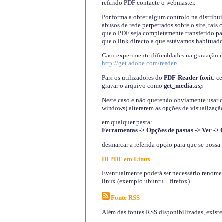
referido PDF contacte o webmaster.
Por forma a obter algum controlo na distribu
abusos de rede perpetrados sobre o site, tai
que o PDF seja completamente transferido pa
que o link directo a que estávamos habituado
Caso experimente díficuldades na gravação 
http://get.adobe.com/reader/
Para os utilizadores do
PDF-Reader foxit
: c
gravar o arquivo como
get_media
.asp
Neste caso e não querendo obviamente usar o A
windows) alterarem as opções de visualização
em qualquer pasta
:
Ferramentas -> Opções de pastas -> Ver -> 
desmarcar a referida opção para que se possa 
DI PDF em Linux
Eventualmente poderá ser necessário renomear
linux (exemplo ubuntu + firefox)
Fonte RSS
Além das fontes RSS disponibilizadas, exist