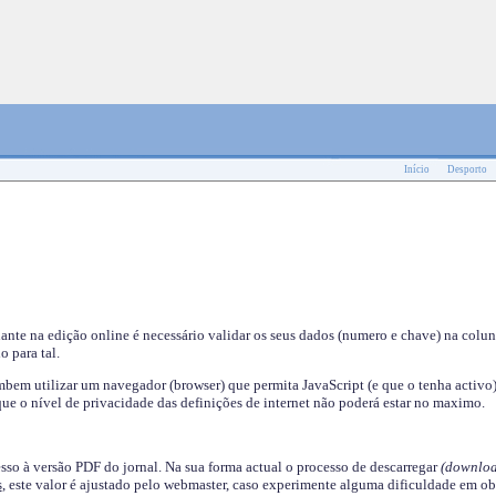
Início
Desporto
nante na edição online é necessário validar os seus dados (numero e chave) na colu
o para tal.
em utilizar um navegador (browser) que permita JavaScript (e que o tenha activo)
ue o nível de privacidade das definições de internet não poderá estar no maximo.
esso à versão PDF do jornal. Na sua forma actual o processo de descarregar
(downloa
s
, este valor é ajustado pelo webmaster, caso experimente alguma dificuldade em ob