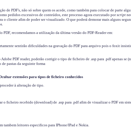
ição de PDF's, não só sobre quem os acede, como também para colocar de parte algu
s como pedidos excessivos de conteúdos, este processo agora executado por
script
nec
ra o cliente afim de poder ser visualizado. O que poderá demorar mais alguns segu
s.
do PDF, recomendamos a utilização da última versão do PDF-Reader em:
ertamente sentirão dificuldades na gravação do PDF para arquivo pois o foxit insisti
dobe PDF reader, poderão corrigir o tipo de ficheiro de .asp para .pdf apenas se (
 de pastas da seguinte forma
Ocultar extensões para tipos de ficheiro conhecidos
proceder à alteração de tipo.
 o ficheiro recebido (download) de .asp para .pdf afim de visualizar o PDF em sis
em tambem leitores especificos para IPhone/IPad e Nokia.