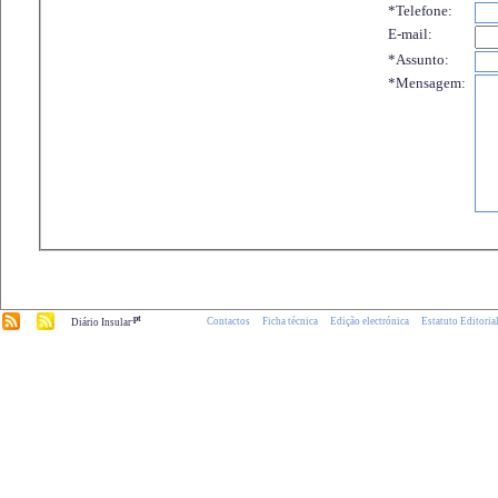
*Telefone:
E-mail:
*Assunto:
*Mensagem:
.pt
Contactos
Ficha técnica
Edição electrónica
Estatuto Editoria
Diário Insular