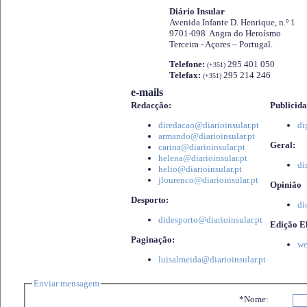
Diário Insular
Avenida Infante D. Henrique, n.º 1
9701-098 Angra do Heroísmo
Terceira - Açores – Portugal.
Telefone:
295 401 050
(+351)
Telefax:
295 214 246
(+351)
e-mails
Redacção:
Publicida
diredacao@diarioinsular.pt
di
armando@diarioinsular.pt
Geral:
carina@diarioinsular.pt
helena@diarioinsular.pt
di
helio@diarioinsular.pt
jlourenco@diarioinsular.pt
Opinião
Desporto:
di
didesporto@diarioinsular.pt
Edição El
Paginação:
we
luisalmeida@diarioinsular.pt
Enviar mensagem
*Nome: