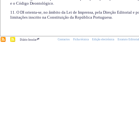
e o Código Deontológico.
11. O DI orienta-se, no âmbito da Lei de Imprensa, pela Direção Editorial e p
limitações inscrito na Constituição da República Portuguesa.
.pt
Contactos
Ficha técnica
Edição electrónica
Estatuto Editoria
Diário Insular