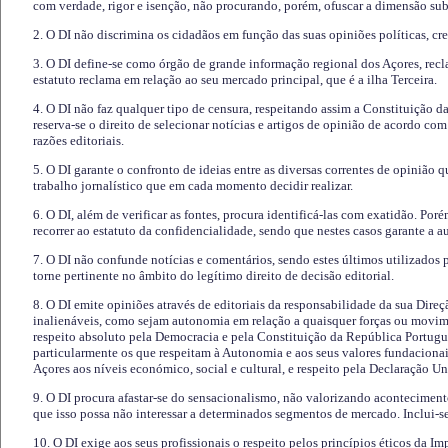
com verdade, rigor e isenção, não procurando, porém, ofuscar a dimensão subj
2. O DI não discrimina os cidadãos em função das suas opiniões políticas, cre
3. O DI define-se como órgão de grande informação regional dos Açores, recl
estatuto reclama em relação ao seu mercado principal, que é a ilha Terceira.
4. O DI não faz qualquer tipo de censura, respeitando assim a Constituição 
reserva-se o direito de selecionar notícias e artigos de opinião de acordo co
razões editoriais.
5. O DI garante o confronto de ideias entre as diversas correntes de opinião 
trabalho jornalístico que em cada momento decidir realizar.
6. O DI, além de verificar as fontes, procura identificá-las com exatidão. Poré
recorrer ao estatuto da confidencialidade, sendo que nestes casos garante a 
7. O DI não confunde notícias e comentários, sendo estes últimos utilizados 
torne pertinente no âmbito do legítimo direito de decisão editorial.
8. O DI emite opiniões através de editoriais da responsabilidade da sua Direç
inalienáveis, como sejam autonomia em relação a quaisquer forças ou movime
respeito absoluto pela Democracia e pela Constituição da República Portugue
particularmente os que respeitam à Autonomia e aos seus valores fundacion
Açores aos níveis económico, social e cultural, e respeito pela Declaração U
9. O DI procura afastar-se do sensacionalismo, não valorizando aconteciment
que isso possa não interessar a determinados segmentos de mercado. Inclui-se
10. O DI exige aos seus profissionais o respeito pelos princípios éticos da I