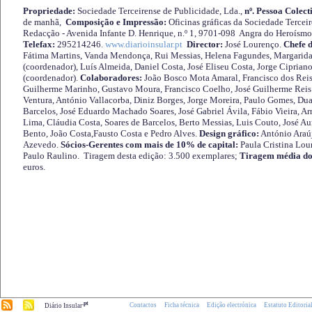
Propriedade:
Sociedade Terceirense de Publicidade, Lda.,
nº. Pessoa Colect
de manhã,
Composição e Impressão:
Oficinas gráficas da Sociedade Tercei
Redacção - Avenida Infante D. Henrique, n.º 1, 9701-098 Angra do Heroísmo 
Telefax:
295214246.
www.diarioinsular.pt
Director:
José Lourenço.
Chefe 
Fátima Martins, Vanda Mendonça, Rui Messias, Helena Fagundes, Margarida
(coordenador), Luís Almeida, Daniel Costa, José Eliseu Costa, Jorge Cipria
(coordenador).
Colaboradores:
João Bosco Mota Amaral, Francisco dos Reis
Guilherme Marinho, Gustavo Moura, Francisco Coelho, José Guilherme Reis 
Ventura, António Vallacorba, Diniz Borges, Jorge Moreira, Paulo Gomes, Duar
Barcelos, José Eduardo Machado Soares, José Gabriel Ávila, Fábio Vieira, A
Lima, Cláudia Costa, Soares de Barcelos, Berto Messias, Luis Couto, José A
Bento, João Costa,Fausto Costa e Pedro Alves.
Design gráfico:
António Araú
Azevedo.
Sócios-Gerentes com mais de 10% de capital:
Paula Cristina Lou
Paulo Raulino. Tiragem desta edição: 3.500 exemplares;
Tiragem média do
euros.
.pt
Contactos
Ficha técnica
Edição electrónica
Estatuto Editoria
Diário Insular