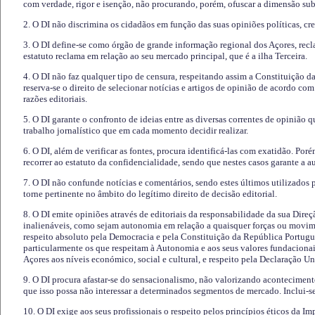
com verdade, rigor e isenção, não procurando, porém, ofuscar a dimensão subj
2. O DI não discrimina os cidadãos em função das suas opiniões políticas, cre
3. O DI define-se como órgão de grande informação regional dos Açores, recl
estatuto reclama em relação ao seu mercado principal, que é a ilha Terceira.
4. O DI não faz qualquer tipo de censura, respeitando assim a Constituição 
reserva-se o direito de selecionar notícias e artigos de opinião de acordo co
razões editoriais.
5. O DI garante o confronto de ideias entre as diversas correntes de opinião 
trabalho jornalístico que em cada momento decidir realizar.
6. O DI, além de verificar as fontes, procura identificá-las com exatidão. Poré
recorrer ao estatuto da confidencialidade, sendo que nestes casos garante a 
7. O DI não confunde notícias e comentários, sendo estes últimos utilizados 
torne pertinente no âmbito do legítimo direito de decisão editorial.
8. O DI emite opiniões através de editoriais da responsabilidade da sua Direç
inalienáveis, como sejam autonomia em relação a quaisquer forças ou movime
respeito absoluto pela Democracia e pela Constituição da República Portugue
particularmente os que respeitam à Autonomia e aos seus valores fundacion
Açores aos níveis económico, social e cultural, e respeito pela Declaração U
9. O DI procura afastar-se do sensacionalismo, não valorizando aconteciment
que isso possa não interessar a determinados segmentos de mercado. Inclui-se
10. O DI exige aos seus profissionais o respeito pelos princípios éticos da I