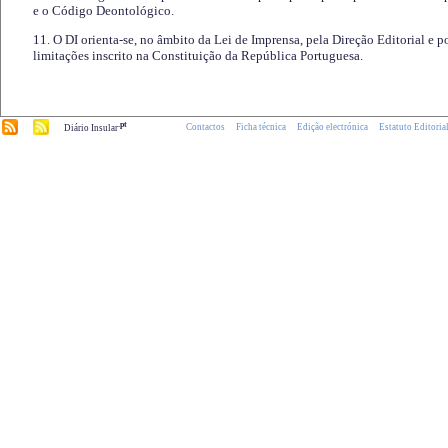
e o Código Deontológico.
11. O DI orienta-se, no âmbito da Lei de Imprensa, pela Direção Editorial e p
limitações inscrito na Constituição da República Portuguesa.
.pt
Contactos
Ficha técnica
Edição electrónica
Estatuto Editoria
Diário Insular