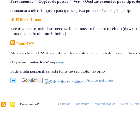
Ferramentas -> Opções de pastas -> Ver -> Ocultar extensões para tipos de
desmarcar a referida opção para que se possa proceder à alteração de tipo.
DI PDF em Linux
Eventualmente poderá ser necessário renomear o ficheiro recebido (download)
linux (exemplo ubuntu + firefox)
Fonte RSS
Além das fontes RSS disponibilizadas, existem tambem leitores especificos 
O que são fontes RSS?
veja
aqui
Pode ainda personalizar esta fonte no seu motor favorito
.pt
Contactos
Ficha técnica
Edição electrónica
Estatuto Editoria
Diário Insular