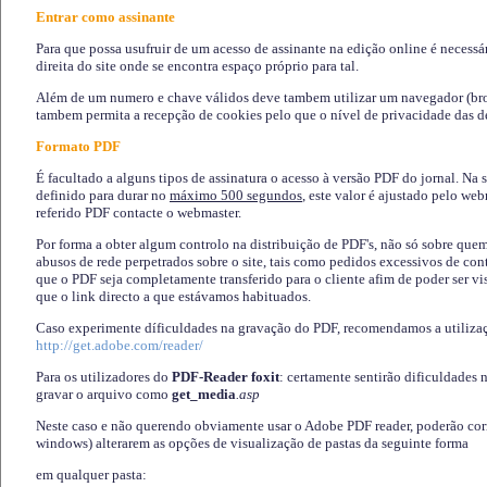
Entrar como assinante
Para que possa usufruir de um acesso de assinante na edição online é necessá
direita do site onde se encontra espaço próprio para tal.
Além de um numero e chave válidos deve tambem utilizar um navegador (brows
tambem permita a recepção de cookies pelo que o nível de privacidade das d
Formato PDF
É facultado a alguns tipos de assinatura o acesso à versão PDF do jornal. Na 
definido para durar no
máximo 500 segundos
, este valor é ajustado pelo we
referido PDF contacte o webmaster.
Por forma a obter algum controlo na distribuição de PDF's, não só sobre que
abusos de rede perpetrados sobre o site, tais como pedidos excessivos de co
que o PDF seja completamente transferido para o cliente afim de poder ser 
que o link directo a que estávamos habituados.
Caso experimente díficuldades na gravação do PDF, recomendamos a utiliza
http://get.adobe.com/reader/
Para os utilizadores do
PDF-Reader foxit
: certamente sentirão dificuldades 
gravar o arquivo como
get_media
.asp
Neste caso e não querendo obviamente usar o Adobe PDF reader, poderão corrig
windows) alterarem as opções de visualização de pastas da seguinte forma
em qualquer pasta
: