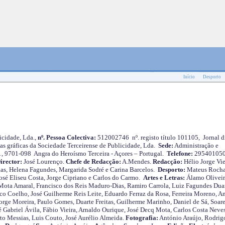
Início
Desporto
cidade, Lda.,
nº. Pessoa Colectiva:
512002746 nº. registo título 101105, Jornal d
as gráficas da Sociedade Terceirense de Publicidade, Lda.
Sede:
Administração e
 1, 9701-098 Angra do Heroísmo Terceira - Açores – Portugal.
Telefone:
29540105
irector:
José Lourenço.
Chefe de Redacção:
A.Mendes.
Redacção:
Hélio Jorge Vie
as, Helena Fagundes, Margarida Sodré e Carina Barcelos.
Desporto:
Mateus Roch
José Eliseu Costa, Jorge Cipriano e Carlos do Carmo.
Artes e Letras:
Álamo Oliveir
ota Amaral, Francisco dos Reis Maduro-Dias, Ramiro Carrola, Luiz Fagundes Duar
o Coelho, José Guilherme Reis Leite, Eduardo Ferraz da Rosa, Ferreira Moreno, A
orge Moreira, Paulo Gomes, Duarte Freitas, Guilherme Marinho, Daniel de Sá, Soare
 Gabriel Ávila, Fábio Vieira, Arnaldo Ourique, José Decq Mota, Carlos Costa Neves
rto Messias, Luis Couto, José Aurélio Almeida.
Fotografia:
António Araújo, Rodrig