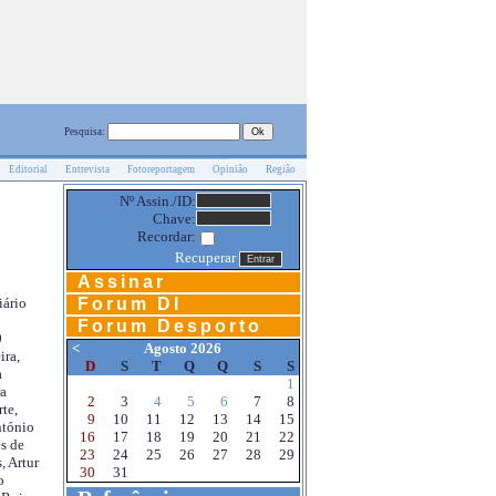
Pesquisa:
Editorial
Entrevista
Fotoreportagem
Opinião
Região
Nº Assin./ID:
Chave:
Recordar:
Recuperar
Assinar
Forum DI
iário
Forum Desporto
0
<
Agosto 2026
ira,
D
S
T
Q
Q
S
S
a
1
a
2
3
4
5
6
7
8
te,
9
10
11
12
13
14
15
ntónio
16
17
18
19
20
21
22
s de
23
24
25
26
27
28
29
, Artur
30
31
o