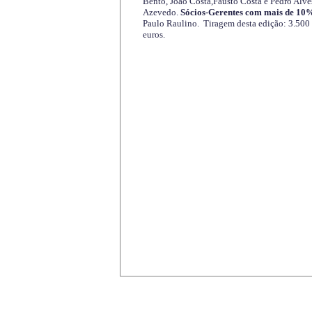
Bento, João Costa,Fausto Costa e Pedro Alve
Azevedo.
Sócios-Gerentes com mais de 10%
Paulo Raulino. Tiragem desta edição: 3.500
euros.