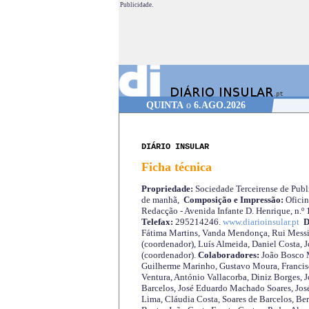
Publicidade.
QUINTA
o
6.AGO.2026
DIÁRIO INSULAR
Ficha técnica
Propriedade:
Sociedade Terceirense de Publi
de manhã,
Composição e Impressão:
Oficin
Redacção - Avenida Infante D. Henrique, n.º
Telefax:
295214246.
www.diarioinsular.pt
D
Fátima Martins, Vanda Mendonça, Rui Messi
(coordenador), Luís Almeida, Daniel Costa, 
(coordenador).
Colaboradores:
João Bosco M
Guilherme Marinho, Gustavo Moura, Francisc
Ventura, António Vallacorba, Diniz Borges, J
Barcelos, José Eduardo Machado Soares, José
Lima, Cláudia Costa, Soares de Barcelos, Be