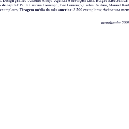
s.
Design gráfico:
António Araújo.
Agência e Serviços:
Lusa.
Edição Electrónica:
 de capital:
Paula Cristina Lourenço, José Lourenço, Carlos Raulino, Manuel Raul
 exemplares;
Tiragem média do mês anterior:
3.500 exemplares;
Assinatura mens
actualizada: 200