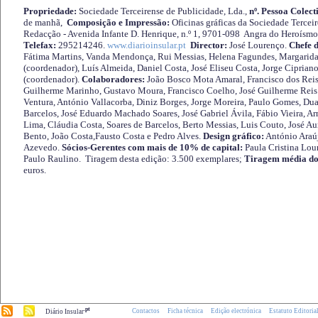
Propriedade:
Sociedade Terceirense de Publicidade, Lda.,
nº. Pessoa Colect
de manhã,
Composição e Impressão:
Oficinas gráficas da Sociedade Tercei
Redacção - Avenida Infante D. Henrique, n.º 1, 9701-098 Angra do Heroísmo 
Telefax:
295214246.
www.diarioinsular.pt
Director:
José Lourenço.
Chefe 
Fátima Martins, Vanda Mendonça, Rui Messias, Helena Fagundes, Margarida
(coordenador), Luís Almeida, Daniel Costa, José Eliseu Costa, Jorge Cipria
(coordenador).
Colaboradores:
João Bosco Mota Amaral, Francisco dos Reis
Guilherme Marinho, Gustavo Moura, Francisco Coelho, José Guilherme Reis 
Ventura, António Vallacorba, Diniz Borges, Jorge Moreira, Paulo Gomes, Duar
Barcelos, José Eduardo Machado Soares, José Gabriel Ávila, Fábio Vieira, A
Lima, Cláudia Costa, Soares de Barcelos, Berto Messias, Luis Couto, José A
Bento, João Costa,Fausto Costa e Pedro Alves.
Design gráfico:
António Araú
Azevedo.
Sócios-Gerentes com mais de 10% de capital:
Paula Cristina Lou
Paulo Raulino. Tiragem desta edição: 3.500 exemplares;
Tiragem média do
euros.
.pt
Contactos
Ficha técnica
Edição electrónica
Estatuto Editoria
Diário Insular