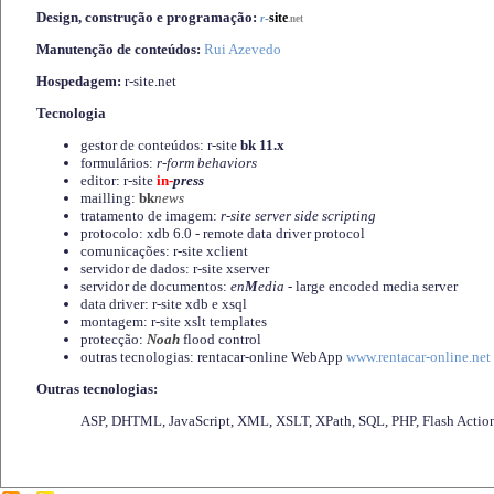
Design, construção e programação:
-
site
r
.net
Manutenção de conteúdos:
Rui Azevedo
Hospedagem:
r-site.net
Tecnologia
gestor de conteúdos: r-site
bk 11.x
formulários:
r-form behaviors
editor: r-site
in-
press
mailling:
bk
news
tratamento de imagem:
r-site server side scripting
protocolo: xdb 6.0 - remote data driver protocol
comunicações: r-site xclient
servidor de dados: r-site xserver
servidor de documentos:
en
M
edia
- large encoded media server
data driver: r-site xdb e xsql
montagem: r-site xslt templates
protecção:
Noah
flood control
outras tecnologias: rentacar-online WebApp
www.rentacar-online.net
Outras tecnologias:
ASP, DHTML, JavaScript, XML, XSLT, XPath, SQL, PHP, Flash Actio