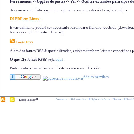
Ferramentas -> Opções de pastas -> Ver -> Ocultar extensões para tipos de
desmarcar a referida opção para que se possa proceder à alteração de tipo.
DI PDF em Linux
Eventualmente poderá ser necessário renomear o ficheiro recebido (download)
linux (exemplo ubuntu + firefox)
Fonte RSS
Além das fontes RSS disponibilizadas, existem tambem leitores especificos 
O que são fontes RSS?
veja
aqui
Pode ainda personalizar esta fonte no seu motor favorito
.pt
Contactos
Ficha técnica
Edição electrónica
Estatuto Editoria
Diário Insular