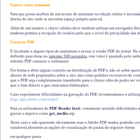
Entrar como assinante
Para que possa usufruir de um acesso de assinante na edição online é necessá
direita do site onde se encontra espaço próprio para tal.
Além de um numero e chave válidos deve tambem utilizar um navegador (brows
tambem permita a recepção de cookies pelo que o nível de privacidade das d
Formato PDF
É facultado a alguns tipos de assinatura o acesso à versão PDF do jornal. Na 
definido para durar no
máximo 500 segundos
, este valor é ajustado pelo we
referido PDF contacte o webmaster.
Por forma a obter algum controlo na distribuição de PDF's, não só sobre que
abusos de rede perpetrados sobre o site, tais como pedidos excessivos de co
que o PDF seja completamente transferido para o cliente afim de poder ser 
que o link directo a que estávamos habituados.
Caso experimente díficuldades na gravação do PDF, recomendamos a utiliza
http://get.adobe.com/reader/
Para os utilizadores do
PDF-Reader foxit
: certamente sentirão dificuldades 
gravar o arquivo como
get_media
.asp
Neste caso e não querendo obviamente usar o Adobe PDF reader, poderão corrig
windows) alterarem as opções de visualização de pastas da seguinte forma
em qualquer pasta
: