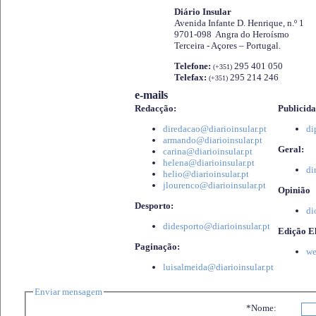
Diário Insular
Avenida Infante D. Henrique, n.º 1
9701-098 Angra do Heroísmo
Terceira - Açores – Portugal.
Telefone:
295 401 050
(+351)
Telefax:
295 214 246
(+351)
e-mails
Redacção:
Publicida
diredacao@diarioinsular.pt
di
armando@diarioinsular.pt
Geral:
carina@diarioinsular.pt
helena@diarioinsular.pt
di
helio@diarioinsular.pt
jlourenco@diarioinsular.pt
Opinião
Desporto:
di
didesporto@diarioinsular.pt
Edição El
Paginação:
we
luisalmeida@diarioinsular.pt
Enviar mensagem
*Nome: