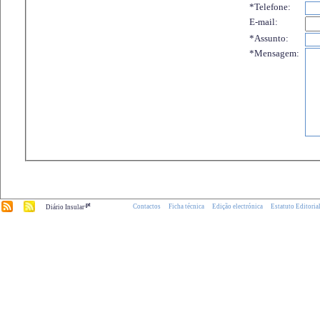
*Telefone:
E-mail:
*Assunto:
*Mensagem:
.pt
Contactos
Ficha técnica
Edição electrónica
Estatuto Editoria
Diário Insular