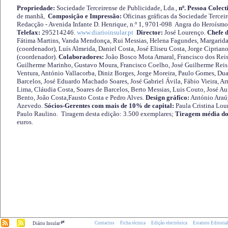
Propriedade:
Sociedade Terceirense de Publicidade, Lda.,
nº. Pessoa Colect
de manhã,
Composição e Impressão:
Oficinas gráficas da Sociedade Tercei
Redacção - Avenida Infante D. Henrique, n.º 1, 9701-098 Angra do Heroísmo 
Telefax:
295214246.
www.diarioinsular.pt
Director:
José Lourenço.
Chefe 
Fátima Martins, Vanda Mendonça, Rui Messias, Helena Fagundes, Margarida
(coordenador), Luís Almeida, Daniel Costa, José Eliseu Costa, Jorge Cipria
(coordenador).
Colaboradores:
João Bosco Mota Amaral, Francisco dos Reis
Guilherme Marinho, Gustavo Moura, Francisco Coelho, José Guilherme Reis 
Ventura, António Vallacorba, Diniz Borges, Jorge Moreira, Paulo Gomes, Duar
Barcelos, José Eduardo Machado Soares, José Gabriel Ávila, Fábio Vieira, A
Lima, Cláudia Costa, Soares de Barcelos, Berto Messias, Luis Couto, José A
Bento, João Costa,Fausto Costa e Pedro Alves.
Design gráfico:
António Araú
Azevedo.
Sócios-Gerentes com mais de 10% de capital:
Paula Cristina Lou
Paulo Raulino. Tiragem desta edição: 3.500 exemplares;
Tiragem média do
euros.
.pt
Contactos
Ficha técnica
Edição electrónica
Estatuto Editoria
Diário Insular