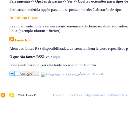
Ferramentas -> Opções de pastas -> Ver -> Ocultar extensões para tipos de
desmarcar a referida opção para que se possa proceder à alteração de tipo.
DI PDF em Linux
Eventualmente poderá ser necessário renomear o ficheiro recebido (download)
linux (exemplo ubuntu + firefox)
Fonte RSS
Além das fontes RSS disponibilizadas, existem tambem leitores especificos 
O que são fontes RSS?
veja
aqui
Pode ainda personalizar esta fonte no seu motor favorito
.pt
Contactos
Ficha técnica
Edição electrónica
Estatuto Editoria
Diário Insular