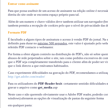
Entrar como assinante
Para que possa usufruir de um acesso de assinante na edição online é necessá
direita do site onde se encontra espaço próprio para tal.
Além de um numero e chave válidos deve tambem utilizar um navegador (brows
tambem permita a recepção de cookies pelo que o nível de privacidade das d
Formato PDF
É facultado a alguns tipos de assinatura o acesso à versão PDF do jornal. Na 
definido para durar no
máximo 500 segundos
, este valor é ajustado pelo we
referido PDF contacte o webmaster.
Por forma a obter algum controlo na distribuição de PDF's, não só sobre que
abusos de rede perpetrados sobre o site, tais como pedidos excessivos de co
que o PDF seja completamente transferido para o cliente afim de poder ser 
que o link directo a que estávamos habituados.
Caso experimente díficuldades na gravação do PDF, recomendamos a utiliza
http://get.adobe.com/reader/
Para os utilizadores do
PDF-Reader foxit
: certamente sentirão dificuldades 
gravar o arquivo como
get_media
.asp
Neste caso e não querendo obviamente usar o Adobe PDF reader, poderão corrig
windows) alterarem as opções de visualização de pastas da seguinte forma
em qualquer pasta
: