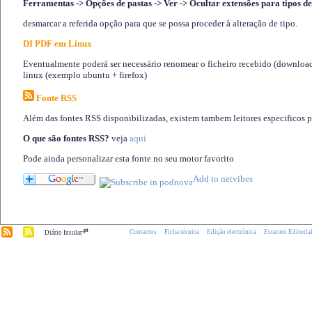
Ferramentas -> Opções de pastas -> Ver -> Ocultar extensões para tipos de
desmarcar a referida opção para que se possa proceder à alteração de tipo.
DI PDF em Linux
Eventualmente poderá ser necessário renomear o ficheiro recebido (download)
linux (exemplo ubuntu + firefox)
Fonte RSS
Além das fontes RSS disponibilizadas, existem tambem leitores especificos 
O que são fontes RSS?
veja
aqui
Pode ainda personalizar esta fonte no seu motor favorito
.pt
Contactos
Ficha técnica
Edição electrónica
Estatuto Editoria
Diário Insular