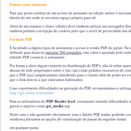
Entrar como assinante
Para que possa usufruir de um acesso de assinante na edição online é necessá
direita do site onde se encontra espaço próprio para tal.
Além de um numero e chave válidos deve tambem utilizar um navegador (brows
tambem permita a recepção de cookies pelo que o nível de privacidade das d
Formato PDF
É facultado a alguns tipos de assinatura o acesso à versão PDF do jornal. Na 
definido para durar no
máximo 500 segundos
, este valor é ajustado pelo we
referido PDF contacte o webmaster.
Por forma a obter algum controlo na distribuição de PDF's, não só sobre que
abusos de rede perpetrados sobre o site, tais como pedidos excessivos de co
que o PDF seja completamente transferido para o cliente afim de poder ser 
que o link directo a que estávamos habituados.
Caso experimente díficuldades na gravação do PDF, recomendamos a utiliza
http://get.adobe.com/reader/
Para os utilizadores do
PDF-Reader foxit
: certamente sentirão dificuldades 
gravar o arquivo como
get_media
.asp
Neste caso e não querendo obviamente usar o Adobe PDF reader, poderão corrig
windows) alterarem as opções de visualização de pastas da seguinte forma
em qualquer pasta
: