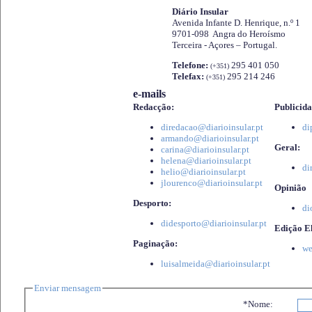
Diário Insular
Avenida Infante D. Henrique, n.º 1
9701-098 Angra do Heroísmo
Terceira - Açores – Portugal.
Telefone:
295 401 050
(+351)
Telefax:
295 214 246
(+351)
e-mails
Redacção:
Publicida
diredacao@diarioinsular.pt
di
armando@diarioinsular.pt
Geral:
carina@diarioinsular.pt
helena@diarioinsular.pt
di
helio@diarioinsular.pt
jlourenco@diarioinsular.pt
Opinião
Desporto:
di
didesporto@diarioinsular.pt
Edição El
Paginação:
we
luisalmeida@diarioinsular.pt
Enviar mensagem
*Nome: