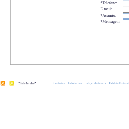
*Telefone:
E-mail:
*Assunto:
*Mensagem:
.pt
Contactos
Ficha técnica
Edição electrónica
Estatuto Editoria
Diário Insular