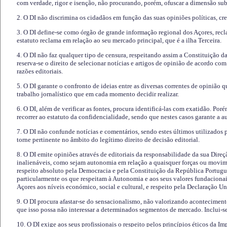
com verdade, rigor e isenção, não procurando, porém, ofuscar a dimensão subj
2. O DI não discrimina os cidadãos em função das suas opiniões políticas, cre
3. O DI define-se como órgão de grande informação regional dos Açores, recl
estatuto reclama em relação ao seu mercado principal, que é a ilha Terceira.
4. O DI não faz qualquer tipo de censura, respeitando assim a Constituição 
reserva-se o direito de selecionar notícias e artigos de opinião de acordo co
razões editoriais.
5. O DI garante o confronto de ideias entre as diversas correntes de opinião 
trabalho jornalístico que em cada momento decidir realizar.
6. O DI, além de verificar as fontes, procura identificá-las com exatidão. Poré
recorrer ao estatuto da confidencialidade, sendo que nestes casos garante a 
7. O DI não confunde notícias e comentários, sendo estes últimos utilizados 
torne pertinente no âmbito do legítimo direito de decisão editorial.
8. O DI emite opiniões através de editoriais da responsabilidade da sua Direç
inalienáveis, como sejam autonomia em relação a quaisquer forças ou movime
respeito absoluto pela Democracia e pela Constituição da República Portugue
particularmente os que respeitam à Autonomia e aos seus valores fundacion
Açores aos níveis económico, social e cultural, e respeito pela Declaração U
9. O DI procura afastar-se do sensacionalismo, não valorizando aconteciment
que isso possa não interessar a determinados segmentos de mercado. Inclui-se
10. O DI exige aos seus profissionais o respeito pelos princípios éticos da I