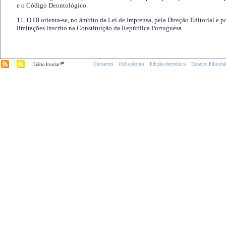
e o Código Deontológico.
11. O DI orienta-se, no âmbito da Lei de Imprensa, pela Direção Editorial e p
limitações inscrito na Constituição da República Portuguesa.
.pt
Contactos
Ficha técnica
Edição electrónica
Estatuto Editoria
Diário Insular