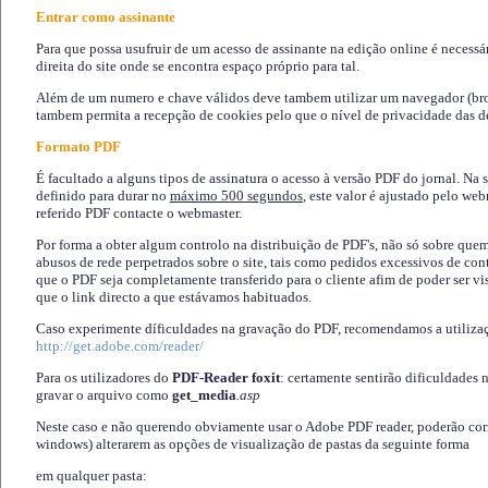
Entrar como assinante
Para que possa usufruir de um acesso de assinante na edição online é necessá
direita do site onde se encontra espaço próprio para tal.
Além de um numero e chave válidos deve tambem utilizar um navegador (brows
tambem permita a recepção de cookies pelo que o nível de privacidade das d
Formato PDF
É facultado a alguns tipos de assinatura o acesso à versão PDF do jornal. Na 
definido para durar no
máximo 500 segundos
, este valor é ajustado pelo we
referido PDF contacte o webmaster.
Por forma a obter algum controlo na distribuição de PDF's, não só sobre que
abusos de rede perpetrados sobre o site, tais como pedidos excessivos de co
que o PDF seja completamente transferido para o cliente afim de poder ser 
que o link directo a que estávamos habituados.
Caso experimente díficuldades na gravação do PDF, recomendamos a utiliza
http://get.adobe.com/reader/
Para os utilizadores do
PDF-Reader foxit
: certamente sentirão dificuldades 
gravar o arquivo como
get_media
.asp
Neste caso e não querendo obviamente usar o Adobe PDF reader, poderão corrig
windows) alterarem as opções de visualização de pastas da seguinte forma
em qualquer pasta
: