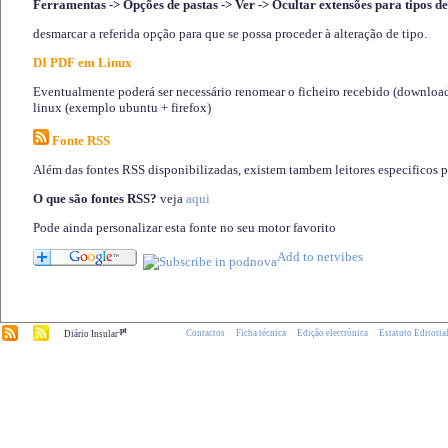
Ferramentas -> Opções de pastas -> Ver -> Ocultar extensões para tipos de
desmarcar a referida opção para que se possa proceder à alteração de tipo.
DI PDF em Linux
Eventualmente poderá ser necessário renomear o ficheiro recebido (download)
linux (exemplo ubuntu + firefox)
Fonte RSS
Além das fontes RSS disponibilizadas, existem tambem leitores especificos 
O que são fontes RSS?
veja
aqui
Pode ainda personalizar esta fonte no seu motor favorito
.pt
Contactos
Ficha técnica
Edição electrónica
Estatuto Editoria
Diário Insular