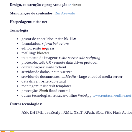
Design, construção e programação:
-
site
r
.net
Manutenção de conteúdos:
Rui Azevedo
Hospedagem:
r-site.net
Tecnologia
gestor de conteúdos: r-site
bk 11.x
formulários:
r-form behaviors
editor: r-site
in-
press
mailling:
bk
news
tratamento de imagem:
r-site server side scripting
protocolo: xdb 6.0 - remote data driver protocol
comunicações: r-site xclient
servidor de dados: r-site xserver
servidor de documentos:
en
M
edia
- large encoded media server
data driver: r-site xdb e xsql
montagem: r-site xslt templates
protecção:
Noah
flood control
outras tecnologias: rentacar-online WebApp
www.rentacar-online.net
Outras tecnologias:
ASP, DHTML, JavaScript, XML, XSLT, XPath, SQL, PHP, Flash Actio