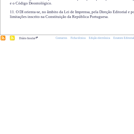
e o Código Deontológico.
11. O DI orienta-se, no âmbito da Lei de Imprensa, pela Direção Editorial e p
limitações inscrito na Constituição da República Portuguesa.
.pt
Contactos
Ficha técnica
Edição electrónica
Estatuto Editoria
Diário Insular