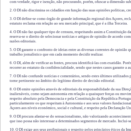
com verdade, rigor e isenção, não procurando, porém, ofuscar a dimensão subj
2. O DI não discrimina os cidadãos em função das suas opiniões políticas, cre
3. O DI define-se como órgão de grande informação regional dos Açores, recl
estatuto reclama em relação ao seu mercado principal, que é a ilha Terceira.
4. O DI não faz qualquer tipo de censura, respeitando assim a Constituição 
reserva-se o direito de selecionar notícias e artigos de opinião de acordo co
razões editoriais.
5. O DI garante o confronto de ideias entre as diversas correntes de opinião 
trabalho jornalístico que em cada momento decidir realizar.
6. O DI, além de verificar as fontes, procura identificá-las com exatidão. Poré
recorrer ao estatuto da confidencialidade, sendo que nestes casos garante a 
7. O DI não confunde notícias e comentários, sendo estes últimos utilizados 
torne pertinente no âmbito do legítimo direito de decisão editorial.
8. O DI emite opiniões através de editoriais da responsabilidade da sua Direç
inalienáveis, como sejam autonomia em relação a quaisquer forças ou movime
respeito absoluto pela Democracia e pela Constituição da República Portugue
particularmente os que respeitam à Autonomia e aos seus valores fundacion
Açores aos níveis económico, social e cultural, e respeito pela Declaração U
9. O DI procura afastar-se do sensacionalismo, não valorizando aconteciment
que isso possa não interessar a determinados segmentos de mercado. Inclui-se
10. O DI exige aos seus profissionais o respeito pelos princípios éticos da I