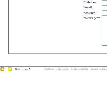
*Telefone:
E-mail:
*Assunto:
*Mensagem:
.pt
Contactos
Ficha técnica
Edição electrónica
Estatuto Editoria
Diário Insular