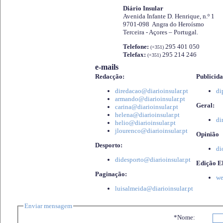
Diário Insular
Avenida Infante D. Henrique, n.º 1
9701-098 Angra do Heroísmo
Terceira - Açores – Portugal.
Telefone:
295 401 050
(+351)
Telefax:
295 214 246
(+351)
e-mails
Redacção:
Publicida
diredacao@diarioinsular.pt
di
armando@diarioinsular.pt
Geral:
carina@diarioinsular.pt
helena@diarioinsular.pt
di
helio@diarioinsular.pt
jlourenco@diarioinsular.pt
Opinião
Desporto:
di
didesporto@diarioinsular.pt
Edição El
Paginação:
we
luisalmeida@diarioinsular.pt
Enviar mensagem
*Nome: