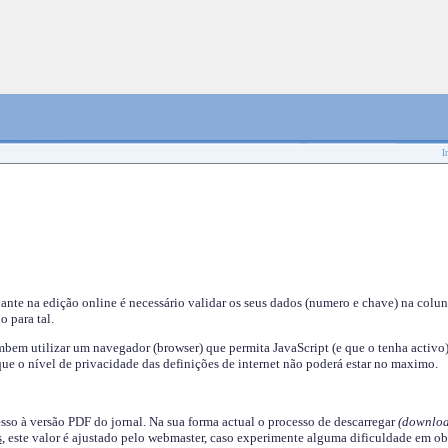
I
nante na edição online é necessário validar os seus dados (numero e chave) na colu
o para tal.
em utilizar um navegador (browser) que permita JavaScript (e que o tenha activo)
ue o nível de privacidade das definições de internet não poderá estar no maximo.
esso à versão PDF do jornal. Na sua forma actual o processo de descarregar
(downloa
s
, este valor é ajustado pelo webmaster, caso experimente alguma dificuldade em ob