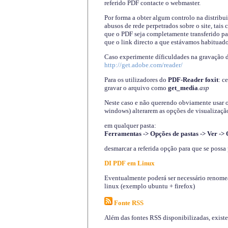
referido PDF contacte o webmaster.
Por forma a obter algum controlo na distribu
abusos de rede perpetrados sobre o site, tai
que o PDF seja completamente transferido pa
que o link directo a que estávamos habituado
Caso experimente díficuldades na gravação 
http://get.adobe.com/reader/
Para os utilizadores do
PDF-Reader foxit
: c
gravar o arquivo como
get_media
.asp
Neste caso e não querendo obviamente usar o A
windows) alterarem as opções de visualização
em qualquer pasta
:
Ferramentas -> Opções de pastas -> Ver -> 
desmarcar a referida opção para que se possa 
DI PDF em Linux
Eventualmente poderá ser necessário renomear
linux (exemplo ubuntu + firefox)
Fonte RSS
Além das fontes RSS disponibilizadas, exist