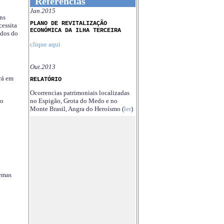
Referências
Jan.2015
ns
PLANO DE REVITALIZAÇÃO
essita
ECONÓMICA DA ILHA TERCEIRA
ndos do
clique aqui
Out.2013
rá em
RELATÓRIO
Ocorrencias patrimoniais localizadas
no Espigão, Grota do Medo e no
no
Monte Brasil, Angra do Heroísmo (
ler
)
temas