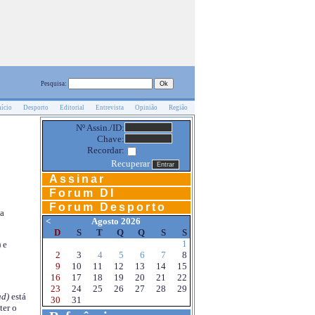
Pesquisa:
nício
Desporto
Editorial
Entrevista
Opinião
Região
Nº Assin./ID:
Chave:
Recordar:
Recuperar
Assinar
Forum DI
Forum Desporto
na
<
Agosto 2026
D
S
T
Q
Q
S
S
1
 e
2
3
4
5
6
7
8
9
10
11
12
13
14
15
16
17
18
19
20
21
22
23
24
25
26
27
28
29
d)
está
30
31
ter o