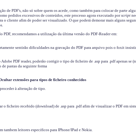
ição de PDF's, não só sobre quem os acede, como também para colocar de parte algu
s como pedidos excessivos de conteúdos, este processo agora executado por
script
nec
ra o cliente afim de poder ser visualizado. O que poderá demorar mais alguns segu
s.
do PDF, recomendamos a utilização da última versão do PDF-Reader em:
ertamente sentirão dificuldades na gravação do PDF para arquivo pois o foxit insisti
dobe PDF reader, poderão corrigir o tipo de ficheiro de .asp para .pdf apenas se (
 de pastas da seguinte forma
Ocultar extensões para tipos de ficheiro conhecidos
proceder à alteração de tipo.
 o ficheiro recebido (download) de .asp para .pdf afim de visualizar o PDF em sis
em tambem leitores especificos para IPhone/IPad e Nokia.