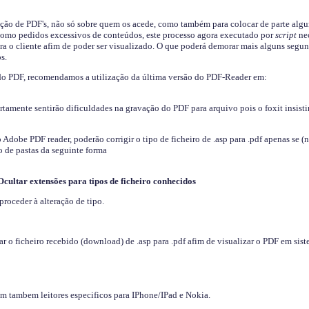
ição de PDF's, não só sobre quem os acede, como também para colocar de parte algu
s como pedidos excessivos de conteúdos, este processo agora executado por
script
nec
ra o cliente afim de poder ser visualizado. O que poderá demorar mais alguns segu
s.
do PDF, recomendamos a utilização da última versão do PDF-Reader em:
ertamente sentirão dificuldades na gravação do PDF para arquivo pois o foxit insisti
dobe PDF reader, poderão corrigir o tipo de ficheiro de .asp para .pdf apenas se (
 de pastas da seguinte forma
Ocultar extensões para tipos de ficheiro conhecidos
proceder à alteração de tipo.
 o ficheiro recebido (download) de .asp para .pdf afim de visualizar o PDF em sis
em tambem leitores especificos para IPhone/IPad e Nokia.