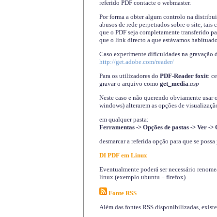
referido PDF contacte o webmaster.
Por forma a obter algum controlo na distribu
abusos de rede perpetrados sobre o site, tai
que o PDF seja completamente transferido pa
que o link directo a que estávamos habituado
Caso experimente díficuldades na gravação 
http://get.adobe.com/reader/
Para os utilizadores do
PDF-Reader foxit
: c
gravar o arquivo como
get_media
.asp
Neste caso e não querendo obviamente usar o A
windows) alterarem as opções de visualização
em qualquer pasta
:
Ferramentas -> Opções de pastas -> Ver -> 
desmarcar a referida opção para que se possa 
DI PDF em Linux
Eventualmente poderá ser necessário renomear
linux (exemplo ubuntu + firefox)
Fonte RSS
Além das fontes RSS disponibilizadas, exist