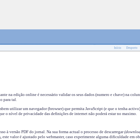
Início
Desporto
nante na edição online é necessário validar os seus dados (numero e chave) na colu
o para tal.
em utilizar um navegador (browser) que permita JavaScript (e que o tenha activo)
ue o nível de privacidade das definições de internet não poderá estar no maximo.
esso à versão PDF do jornal. Na sua forma actual o processo de descarregar
(downloa
s
, este valor é ajustado pelo webmaster, caso experimente alguma dificuldade em ob