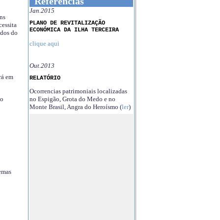
Referências
Jan.2015
ns
PLANO DE REVITALIZAÇÃO
essita
ECONÓMICA DA ILHA TERCEIRA
ndos do
clique aqui
Out.2013
rá em
RELATÓRIO
Ocorrencias patrimoniais localizadas
no Espigão, Grota do Medo e no
no
Monte Brasil, Angra do Heroísmo (
ler
)
temas