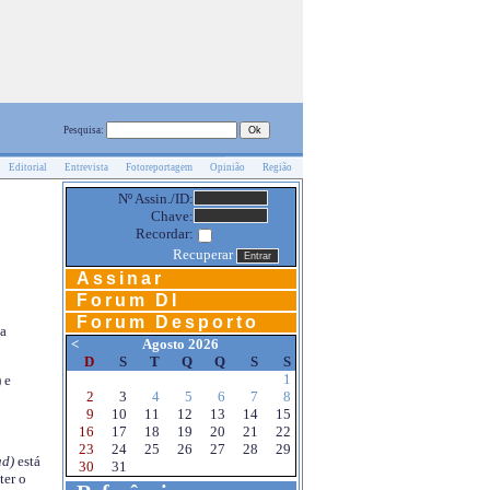
Pesquisa:
Editorial
Entrevista
Fotoreportagem
Opinião
Região
Nº Assin./ID:
Chave:
Recordar:
Recuperar
Assinar
Forum DI
Forum Desporto
na
<
Agosto 2026
D
S
T
Q
Q
S
S
1
 e
2
3
4
5
6
7
8
9
10
11
12
13
14
15
16
17
18
19
20
21
22
23
24
25
26
27
28
29
d)
está
30
31
ter o