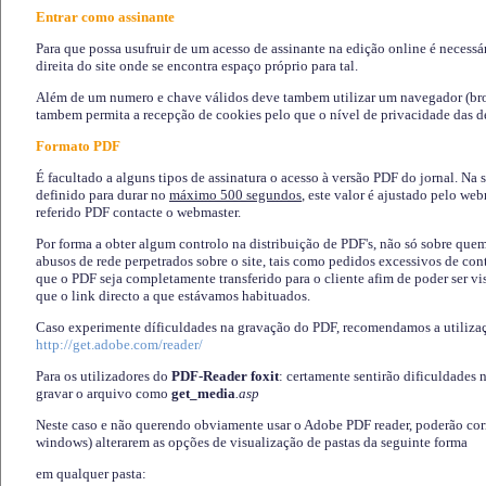
Entrar como assinante
Para que possa usufruir de um acesso de assinante na edição online é necessá
direita do site onde se encontra espaço próprio para tal.
Além de um numero e chave válidos deve tambem utilizar um navegador (brows
tambem permita a recepção de cookies pelo que o nível de privacidade das d
Formato PDF
É facultado a alguns tipos de assinatura o acesso à versão PDF do jornal. Na 
definido para durar no
máximo 500 segundos
, este valor é ajustado pelo we
referido PDF contacte o webmaster.
Por forma a obter algum controlo na distribuição de PDF's, não só sobre que
abusos de rede perpetrados sobre o site, tais como pedidos excessivos de co
que o PDF seja completamente transferido para o cliente afim de poder ser 
que o link directo a que estávamos habituados.
Caso experimente díficuldades na gravação do PDF, recomendamos a utiliza
http://get.adobe.com/reader/
Para os utilizadores do
PDF-Reader foxit
: certamente sentirão dificuldades 
gravar o arquivo como
get_media
.asp
Neste caso e não querendo obviamente usar o Adobe PDF reader, poderão corrig
windows) alterarem as opções de visualização de pastas da seguinte forma
em qualquer pasta
: