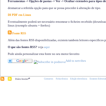
Ferramentas -> Opções de pastas -> Ver -> Ocultar extensões para tipos de
desmarcar a referida opção para que se possa proceder à alteração de tipo.
DI PDF em Linux
Eventualmente poderá ser necessário renomear o ficheiro recebido (download)
linux (exemplo ubuntu + firefox)
Fonte RSS
Além das fontes RSS disponibilizadas, existem tambem leitores especificos 
O que são fontes RSS?
veja
aqui
Pode ainda personalizar esta fonte no seu motor favorito
.pt
Contactos
Ficha técnica
Edição electrónica
Estatuto Editoria
Diário Insular