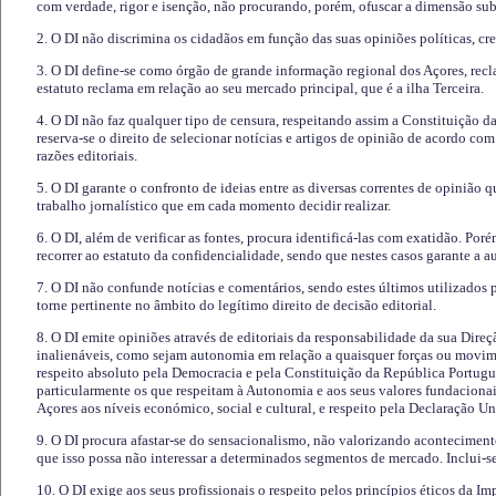
com verdade, rigor e isenção, não procurando, porém, ofuscar a dimensão subj
2. O DI não discrimina os cidadãos em função das suas opiniões políticas, cre
3. O DI define-se como órgão de grande informação regional dos Açores, recl
estatuto reclama em relação ao seu mercado principal, que é a ilha Terceira.
4. O DI não faz qualquer tipo de censura, respeitando assim a Constituição 
reserva-se o direito de selecionar notícias e artigos de opinião de acordo co
razões editoriais.
5. O DI garante o confronto de ideias entre as diversas correntes de opinião 
trabalho jornalístico que em cada momento decidir realizar.
6. O DI, além de verificar as fontes, procura identificá-las com exatidão. Poré
recorrer ao estatuto da confidencialidade, sendo que nestes casos garante a 
7. O DI não confunde notícias e comentários, sendo estes últimos utilizados 
torne pertinente no âmbito do legítimo direito de decisão editorial.
8. O DI emite opiniões através de editoriais da responsabilidade da sua Direç
inalienáveis, como sejam autonomia em relação a quaisquer forças ou movime
respeito absoluto pela Democracia e pela Constituição da República Portugue
particularmente os que respeitam à Autonomia e aos seus valores fundacion
Açores aos níveis económico, social e cultural, e respeito pela Declaração U
9. O DI procura afastar-se do sensacionalismo, não valorizando aconteciment
que isso possa não interessar a determinados segmentos de mercado. Inclui-se
10. O DI exige aos seus profissionais o respeito pelos princípios éticos da I