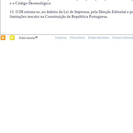
e o Código Deontológico.
11. O DI orienta-se, no âmbito da Lei de Imprensa, pela Direção Editorial e p
limitações inscrito na Constituição da República Portuguesa.
.pt
Contactos
Ficha técnica
Edição electrónica
Estatuto Editoria
Diário Insular