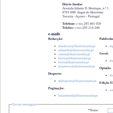
Diário Insular
Avenida Infante D. Henrique, n.º 1
9701-098 Angra do Heroísmo
Terceira - Açores – Portugal.
Telefone:
295 401 050
(+351)
Telefax:
295 214 246
(+351)
e-mails
Redacção:
Publicida
diredacao@diarioinsular.pt
di
armando@diarioinsular.pt
Geral:
carina@diarioinsular.pt
helena@diarioinsular.pt
di
helio@diarioinsular.pt
jlourenco@diarioinsular.pt
Opinião
Desporto:
di
didesporto@diarioinsular.pt
Edição El
Paginação:
we
luisalmeida@diarioinsular.pt
Enviar mensagem
*Nome: