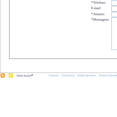
*Telefone:
E-mail:
*Assunto:
*Mensagem:
.pt
Contactos
Ficha técnica
Edição electrónica
Estatuto Editoria
Diário Insular