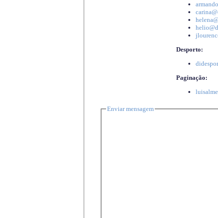
armando
carina@d
helena@d
helio@di
jlourenc
Desporto:
didespor
Paginação:
luisalme
Enviar mensagem