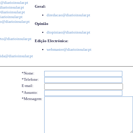
@diarioinsular.pt
Geral:
iarioinsular.pt
iarioinsular.pt
diredacao@diarioinsular.pt
arioinsular.pt
o@diarioinsular.pt
Opinião
diopiniao@diarioinsular.pt
to@diarioinsular.pt
Edição Electrónica:
webmaster@diarioinsular.pt
ida@diarioinsular.pt
*Nome:
*Telefone:
E-mail:
*Assunto:
*Mensagem: