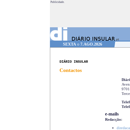
Publicidade.
SEXTA
o
7.AGO.2026
DIÁRIO INSULAR
Contactos
Diári
Aveni
9701
Terce
Telef
Telef
e-mails
Redacção:
diredaca