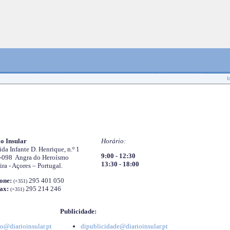
I
o Insular
Horário:
da Infante D. Henrique, n.º 1
9:00 - 12:30
-098 Angra do Heroísmo
13:30 - 18:00
ira - Açores – Portugal.
one:
295 401 050
(+351)
ax:
295 214 246
(+351)
Publicidade:
o@diarioinsular.pt
dipublicidade@diarioinsular.pt