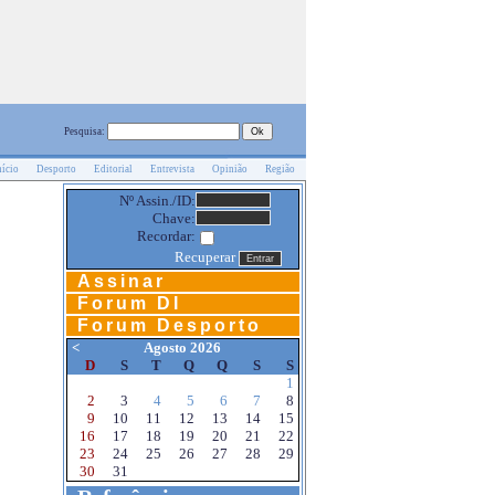
Pesquisa:
nício
Desporto
Editorial
Entrevista
Opinião
Região
Nº Assin./ID:
Chave:
Recordar:
Recuperar
Assinar
Forum DI
Forum Desporto
<
Agosto 2026
D
S
T
Q
Q
S
S
1
2
3
4
5
6
7
8
9
10
11
12
13
14
15
16
17
18
19
20
21
22
23
24
25
26
27
28
29
30
31