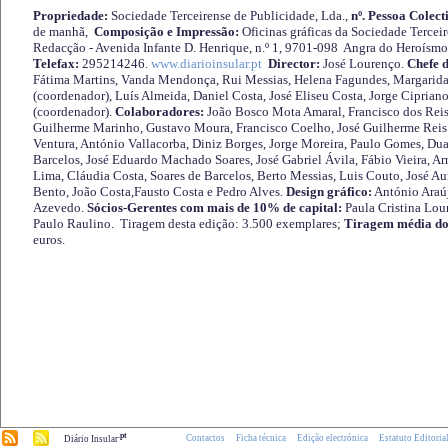
Propriedade:
Sociedade Terceirense de Publicidade, Lda.,
nº. Pessoa Colect
de manhã,
Composição e Impressão:
Oficinas gráficas da Sociedade Tercei
Redacção - Avenida Infante D. Henrique, n.º 1, 9701-098 Angra do Heroísmo 
Telefax:
295214246.
www.diarioinsular.pt
Director:
José Lourenço.
Chefe 
Fátima Martins, Vanda Mendonça, Rui Messias, Helena Fagundes, Margarida
(coordenador), Luís Almeida, Daniel Costa, José Eliseu Costa, Jorge Cipria
(coordenador).
Colaboradores:
João Bosco Mota Amaral, Francisco dos Reis
Guilherme Marinho, Gustavo Moura, Francisco Coelho, José Guilherme Reis 
Ventura, António Vallacorba, Diniz Borges, Jorge Moreira, Paulo Gomes, Duar
Barcelos, José Eduardo Machado Soares, José Gabriel Ávila, Fábio Vieira, A
Lima, Cláudia Costa, Soares de Barcelos, Berto Messias, Luis Couto, José A
Bento, João Costa,Fausto Costa e Pedro Alves.
Design gráfico:
António Araú
Azevedo.
Sócios-Gerentes com mais de 10% de capital:
Paula Cristina Lou
Paulo Raulino. Tiragem desta edição: 3.500 exemplares;
Tiragem média do
euros.
.pt
Contactos
Ficha técnica
Edição electrónica
Estatuto Editoria
Diário Insular