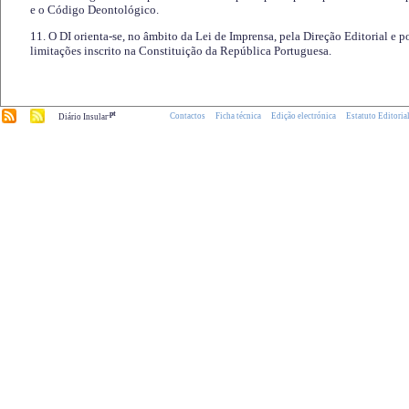
e o Código Deontológico.
11. O DI orienta-se, no âmbito da Lei de Imprensa, pela Direção Editorial e p
limitações inscrito na Constituição da República Portuguesa.
.pt
Contactos
Ficha técnica
Edição electrónica
Estatuto Editoria
Diário Insular