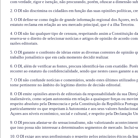
com verdade, rigor e isenção, não procurando, porém, ofuscar a dimensão subj
2. O DI não discrimina os cidadãos em função das suas opiniões políticas, cre
3. O DI define-se como órgão de grande informação regional dos Açores, recl
estatuto reclama em relação ao seu mercado principal, que é a ilha Terceira.
4. O DI não faz qualquer tipo de censura, respeitando assim a Constituição 
reserva-se o direito de selecionar notícias e artigos de opinião de acordo co
razões editoriais.
5. O DI garante o confronto de ideias entre as diversas correntes de opinião 
trabalho jornalístico que em cada momento decidir realizar.
6. O DI, além de verificar as fontes, procura identificá-las com exatidão. Poré
recorrer ao estatuto da confidencialidade, sendo que nestes casos garante a 
7. O DI não confunde notícias e comentários, sendo estes últimos utilizados 
torne pertinente no âmbito do legítimo direito de decisão editorial.
8. O DI emite opiniões através de editoriais da responsabilidade da sua Direç
inalienáveis, como sejam autonomia em relação a quaisquer forças ou movime
respeito absoluto pela Democracia e pela Constituição da República Portugue
particularmente os que respeitam à Autonomia e aos seus valores fundacion
Açores aos níveis económico, social e cultural, e respeito pela Declaração U
9. O DI procura afastar-se do sensacionalismo, não valorizando aconteciment
que isso possa não interessar a determinados segmentos de mercado. Inclui-se
10. O DI exige aos seus profissionais o respeito pelos princípios éticos da I