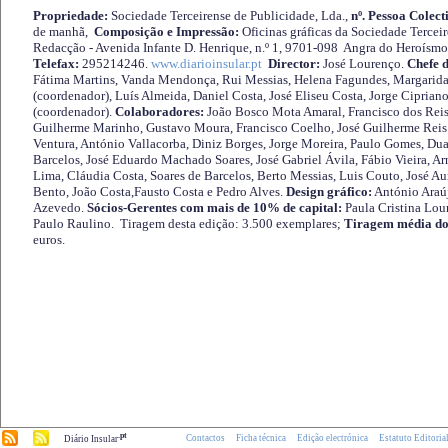
Propriedade:
Sociedade Terceirense de Publicidade, Lda.,
nº. Pessoa Colect
de manhã,
Composição e Impressão:
Oficinas gráficas da Sociedade Tercei
Redacção - Avenida Infante D. Henrique, n.º 1, 9701-098 Angra do Heroísmo 
Telefax:
295214246.
www.diarioinsular.pt
Director:
José Lourenço.
Chefe 
Fátima Martins, Vanda Mendonça, Rui Messias, Helena Fagundes, Margarida
(coordenador), Luís Almeida, Daniel Costa, José Eliseu Costa, Jorge Cipria
(coordenador).
Colaboradores:
João Bosco Mota Amaral, Francisco dos Reis
Guilherme Marinho, Gustavo Moura, Francisco Coelho, José Guilherme Reis 
Ventura, António Vallacorba, Diniz Borges, Jorge Moreira, Paulo Gomes, Duar
Barcelos, José Eduardo Machado Soares, José Gabriel Ávila, Fábio Vieira, A
Lima, Cláudia Costa, Soares de Barcelos, Berto Messias, Luis Couto, José A
Bento, João Costa,Fausto Costa e Pedro Alves.
Design gráfico:
António Araú
Azevedo.
Sócios-Gerentes com mais de 10% de capital:
Paula Cristina Lou
Paulo Raulino. Tiragem desta edição: 3.500 exemplares;
Tiragem média do
euros.
.pt
Contactos
Ficha técnica
Edição electrónica
Estatuto Editoria
Diário Insular