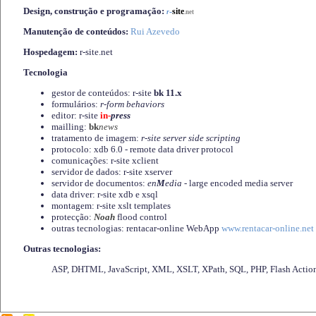
Design, construção e programação:
-
site
r
.net
Manutenção de conteúdos:
Rui Azevedo
Hospedagem:
r-site.net
Tecnologia
gestor de conteúdos: r-site
bk 11.x
formulários:
r-form behaviors
editor: r-site
in-
press
mailling:
bk
news
tratamento de imagem:
r-site server side scripting
protocolo: xdb 6.0 - remote data driver protocol
comunicações: r-site xclient
servidor de dados: r-site xserver
servidor de documentos:
en
M
edia
- large encoded media server
data driver: r-site xdb e xsql
montagem: r-site xslt templates
protecção:
Noah
flood control
outras tecnologias: rentacar-online WebApp
www.rentacar-online.net
Outras tecnologias:
ASP, DHTML, JavaScript, XML, XSLT, XPath, SQL, PHP, Flash Actio