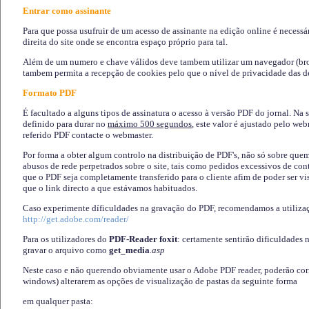
Entrar como assinante
Para que possa usufruir de um acesso de assinante na edição online é necessá
direita do site onde se encontra espaço próprio para tal.
Além de um numero e chave válidos deve tambem utilizar um navegador (brows
tambem permita a recepção de cookies pelo que o nível de privacidade das d
Formato PDF
É facultado a alguns tipos de assinatura o acesso à versão PDF do jornal. Na 
definido para durar no
máximo 500 segundos
, este valor é ajustado pelo we
referido PDF contacte o webmaster.
Por forma a obter algum controlo na distribuição de PDF's, não só sobre que
abusos de rede perpetrados sobre o site, tais como pedidos excessivos de co
que o PDF seja completamente transferido para o cliente afim de poder ser 
que o link directo a que estávamos habituados.
Caso experimente díficuldades na gravação do PDF, recomendamos a utiliza
http://get.adobe.com/reader/
Para os utilizadores do
PDF-Reader foxit
: certamente sentirão dificuldades 
gravar o arquivo como
get_media
.asp
Neste caso e não querendo obviamente usar o Adobe PDF reader, poderão corrig
windows) alterarem as opções de visualização de pastas da seguinte forma
em qualquer pasta
: