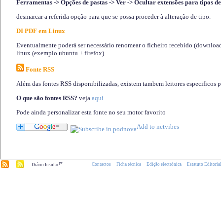
Ferramentas -> Opções de pastas -> Ver -> Ocultar extensões para tipos de
desmarcar a referida opção para que se possa proceder à alteração de tipo.
DI PDF em Linux
Eventualmente poderá ser necessário renomear o ficheiro recebido (download)
linux (exemplo ubuntu + firefox)
Fonte RSS
Além das fontes RSS disponibilizadas, existem tambem leitores especificos 
O que são fontes RSS?
veja
aqui
Pode ainda personalizar esta fonte no seu motor favorito
.pt
Contactos
Ficha técnica
Edição electrónica
Estatuto Editoria
Diário Insular