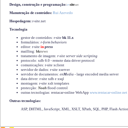
Design, construção e programação:
-
site
r
.net
Manutenção de conteúdos:
Rui Azevedo
Hospedagem:
r-site.net
Tecnologia
gestor de conteúdos: r-site
bk 11.x
formulários:
r-form behaviors
editor: r-site
in-
press
mailling:
bk
news
tratamento de imagem:
r-site server side scripting
protocolo: xdb 6.0 - remote data driver protocol
comunicações: r-site xclient
servidor de dados: r-site xserver
servidor de documentos:
en
M
edia
- large encoded media server
data driver: r-site xdb e xsql
montagem: r-site xslt templates
protecção:
Noah
flood control
outras tecnologias: rentacar-online WebApp
www.rentacar-online.net
Outras tecnologias:
ASP, DHTML, JavaScript, XML, XSLT, XPath, SQL, PHP, Flash Actio