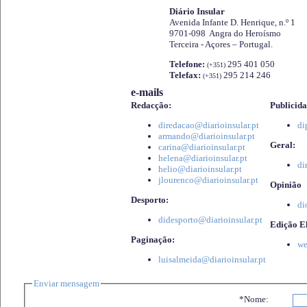
Diário Insular
Avenida Infante D. Henrique, n.º 1
9701-098 Angra do Heroísmo
Terceira - Açores – Portugal.
Telefone:
295 401 050
(+351)
Telefax:
295 214 246
(+351)
e-mails
Redacção:
Publicida
diredacao@diarioinsular.pt
di
armando@diarioinsular.pt
Geral:
carina@diarioinsular.pt
helena@diarioinsular.pt
di
helio@diarioinsular.pt
jlourenco@diarioinsular.pt
Opinião
Desporto:
di
didesporto@diarioinsular.pt
Edição El
Paginação:
we
luisalmeida@diarioinsular.pt
Enviar mensagem
*Nome: