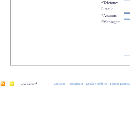
*Telefone:
E-mail:
*Assunto:
*Mensagem:
.pt
Contactos
Ficha técnica
Edição electrónica
Estatuto Editoria
Diário Insular