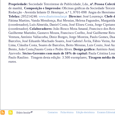
Propriedade:
Sociedade Terceirense de Publicidade, Lda.,
nº. Pessoa Colect
de manhã,
Composição e Impressão:
Oficinas gráficas da Sociedade Tercei
Redacção - Avenida Infante D. Henrique, n.º 1, 9701-098 Angra do Heroísmo 
Telefax:
295214246.
www.diarioinsular.pt
Director:
José Lourenço.
Chefe 
Fátima Martins, Vanda Mendonça, Rui Messias, Helena Fagundes, Margarida
(coordenador), Luís Almeida, Daniel Costa, José Eliseu Costa, Jorge Cipria
(coordenador).
Colaboradores:
João Bosco Mota Amaral, Francisco dos Reis
Guilherme Marinho, Gustavo Moura, Francisco Coelho, José Guilherme Reis 
Ventura, António Vallacorba, Diniz Borges, Jorge Moreira, Paulo Gomes, Duar
Barcelos, José Eduardo Machado Soares, José Gabriel Ávila, Fábio Vieira, A
Lima, Cláudia Costa, Soares de Barcelos, Berto Messias, Luis Couto, José A
Bento, João Costa,Fausto Costa e Pedro Alves.
Design gráfico:
António Araú
Azevedo.
Sócios-Gerentes com mais de 10% de capital:
Paula Cristina Lou
Paulo Raulino. Tiragem desta edição: 3.500 exemplares;
Tiragem média do
euros.
.pt
Contactos
Ficha técnica
Edição electrónica
Estatuto Editoria
Diário Insular