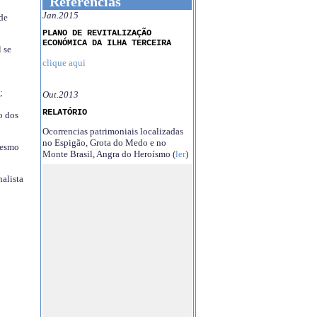
Referências
Jan.2015
 de
PLANO DE REVITALIZAÇÃO
ECONÓMICA DA ILHA TERCEIRA
 se
clique aqui
;
Out.2013
RELATÓRIO
o dos
Ocorrencias patrimoniais localizadas
no Espigão, Grota do Medo e no
mesmo
Monte Brasil, Angra do Heroísmo (
ler
)
nalista