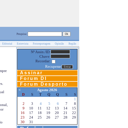
Pesquisa:
Editorial
Entrevista
Fotoreportagem
Opinião
Região
Nº Assin./ID:
Chave:
Recordar:
Recuperar
empre
Assinar
Forum DI
s.
Forum Desporto
<
Agosto 2026
ual
D
S
T
Q
Q
S
S
1
2
3
4
5
6
7
8
onal,
9
10
11
12
13
14
15
por
16
17
18
19
20
21
22
23
24
25
26
27
28
29
30
31
do