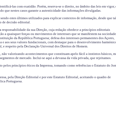
identificá-las com exatidão. Porém, reserva-se o direito, no âmbito das leis em vigor,
endo que nestes casos garante a autenticidade das informações divulgadas.
sendo estes últimos utilizados para explicar contextos de informação, desde que tal
o de decisão editorial.
da responsabilidade da sua Direção, cuja redação obedece a princípios editoriais
ão a quaisquer forças ou movimentos de interesses que se manifestem na sociedade
stituição da República Portuguesa; defesa dos interesses permanentes dos Açores,
a e aos seus valores fundacionais, com destaque para o desenvolvimento harmónic
al, e respeito pela Declaração Universal dos Direitos de Homem.
o, não valorizando acontecimentos que constituam apelo fácil a instintos básicos, 
 segmentos de mercado. Inclui-se aqui a devassa da vida privada, que rejeitamos.
ito pelos princípios éticos da Imprensa, tomando como referências o Estatuto do Jor
ensa, pela Direção Editorial e por este Estatuto Editorial, aceitando o quadro de
lica Portuguesa.