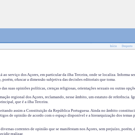
Início
Desporto
tá ao serviço dos Açores, em particular da ilha Terceira, onde se localiza. Informa s
, porém, ofuscar a dimensão subjetiva das decisões editoriais que toma.
das suas opiniões políticas, crenças religiosas, orientações sexuais ou outras opçõe
mação regional dos Açores, reclamando, nesse âmbito, um estatuto de referência. Ig
incipal, que é a ilha Terceira.
speitando assim a Constituição da República Portuguesa. Ainda no âmbito constituci
 artigos de opinião de acordo com o espaço disponível e a hierarquização dos temas 
s diversas correntes de opinião que se manifestam nos Açores, sem prejuízo, porém, 
cidir realizar.