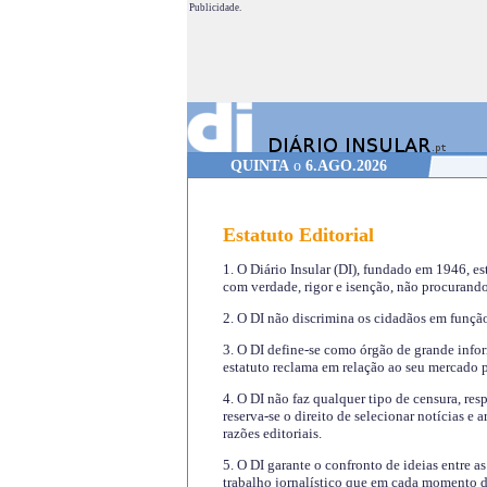
Publicidade.
QUINTA
o
6.AGO.2026
Estatuto Editorial
1. O Diário Insular (DI), fundado em 1946, es
com verdade, rigor e isenção, não procurando
2. O DI não discrimina os cidadãos em função 
3. O DI define-se como órgão de grande infor
estatuto reclama em relação ao seu mercado pr
4. O DI não faz qualquer tipo de censura, re
reserva-se o direito de selecionar notícias e
razões editoriais.
5. O DI garante o confronto de ideias entre a
trabalho jornalístico que em cada momento de