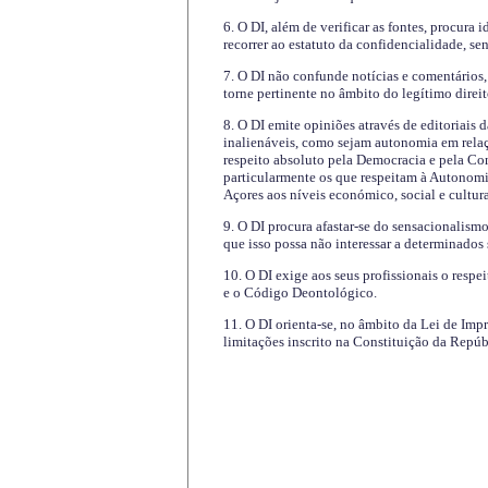
6. O DI, além de verificar as fontes, procura 
recorrer ao estatuto da confidencialidade, s
7. O DI não confunde notícias e comentários, 
torne pertinente no âmbito do legítimo direit
8. O DI emite opiniões através de editoriais 
inalienáveis, como sejam autonomia em relaç
respeito absoluto pela Democracia e pela Con
particularmente os que respeitam à Autonomi
Açores aos níveis económico, social e cultur
9. O DI procura afastar-se do sensacionalism
que isso possa não interessar a determinados
10. O DI exige aos seus profissionais o respe
e o Código Deontológico.
11. O DI orienta-se, no âmbito da Lei de Impr
limitações inscrito na Constituição da Repúb