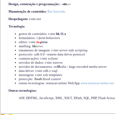
Design, construção e programação:
-
site
r
.net
Manutenção de conteúdos:
Rui Azevedo
Hospedagem:
r-site.net
Tecnologia
gestor de conteúdos: r-site
bk 11.x
formulários:
r-form behaviors
editor: r-site
in-
press
mailling:
bk
news
tratamento de imagem:
r-site server side scripting
protocolo: xdb 6.0 - remote data driver protocol
comunicações: r-site xclient
servidor de dados: r-site xserver
servidor de documentos:
en
M
edia
- large encoded media server
data driver: r-site xdb e xsql
montagem: r-site xslt templates
protecção:
Noah
flood control
outras tecnologias: rentacar-online WebApp
www.rentacar-online.net
Outras tecnologias:
ASP, DHTML, JavaScript, XML, XSLT, XPath, SQL, PHP, Flash Actio