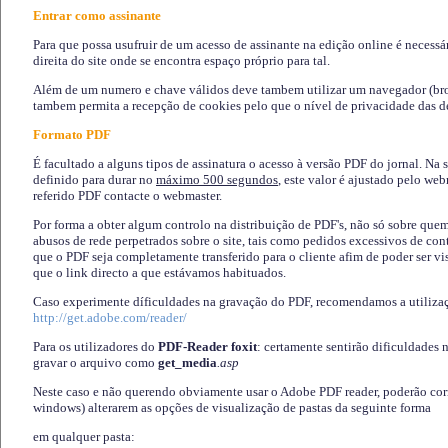
Entrar como assinante
Para que possa usufruir de um acesso de assinante na edição online é necessá
direita do site onde se encontra espaço próprio para tal.
Além de um numero e chave válidos deve tambem utilizar um navegador (brows
tambem permita a recepção de cookies pelo que o nível de privacidade das d
Formato PDF
É facultado a alguns tipos de assinatura o acesso à versão PDF do jornal. Na 
definido para durar no
máximo 500 segundos
, este valor é ajustado pelo we
referido PDF contacte o webmaster.
Por forma a obter algum controlo na distribuição de PDF's, não só sobre que
abusos de rede perpetrados sobre o site, tais como pedidos excessivos de co
que o PDF seja completamente transferido para o cliente afim de poder ser 
que o link directo a que estávamos habituados.
Caso experimente díficuldades na gravação do PDF, recomendamos a utiliza
http://get.adobe.com/reader/
Para os utilizadores do
PDF-Reader foxit
: certamente sentirão dificuldades 
gravar o arquivo como
get_media
.asp
Neste caso e não querendo obviamente usar o Adobe PDF reader, poderão corrig
windows) alterarem as opções de visualização de pastas da seguinte forma
em qualquer pasta
: