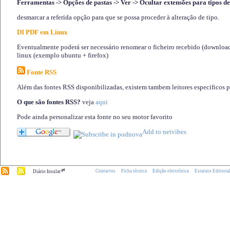
Ferramentas -> Opções de pastas -> Ver -> Ocultar extensões para tipos de
desmarcar a referida opção para que se possa proceder à alteração de tipo.
DI PDF em Linux
Eventualmente poderá ser necessário renomear o ficheiro recebido (download)
linux (exemplo ubuntu + firefox)
Fonte RSS
Além das fontes RSS disponibilizadas, existem tambem leitores especificos 
O que são fontes RSS?
veja
aqui
Pode ainda personalizar esta fonte no seu motor favorito
.pt
Contactos
Ficha técnica
Edição electrónica
Estatuto Editoria
Diário Insular